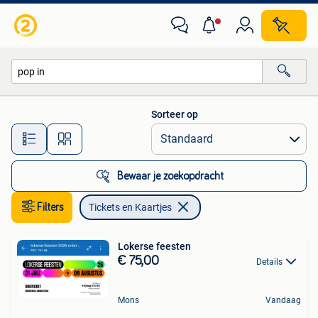
Tickets en Kaartjes
Sorteer op
Alle afstanden…
Bewaar je zoekopdracht
Filters
Tickets en Kaartjes
Lokerse feesten
€ 75,00
Details
Mons
Vandaag