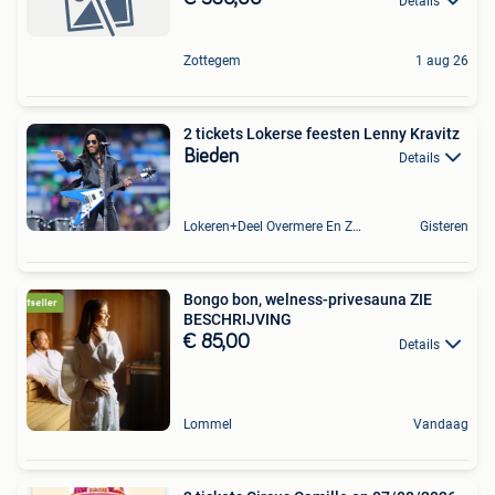
Details
Zottegem
1 aug 26
2 tickets Lokerse feesten Lenny Kravitz
Bieden
Details
Lokeren+Deel Overmere En Zele
Gisteren
Bongo bon, welness-privesauna ZIE
BESCHRIJVING
€ 85,00
Details
Lommel
Vandaag