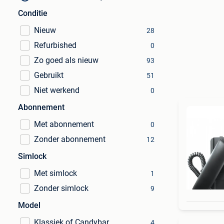
Conditie
Nieuw
28
Refurbished
0
Zo goed als nieuw
93
Gebruikt
51
Niet werkend
0
Abonnement
Met abonnement
0
Zonder abonnement
12
Simlock
Met simlock
1
Zonder simlock
9
Model
Klassiek of Candybar
4