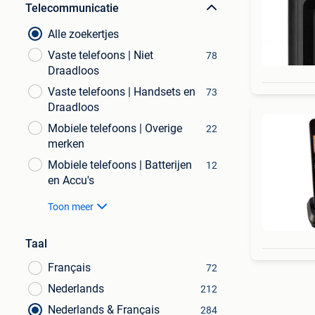
Telecommunicatie
Alle zoekertjes
Vaste telefoons | Niet
78
Draadloos
Vaste telefoons | Handsets en
73
Draadloos
Mobiele telefoons | Overige
22
merken
Mobiele telefoons | Batterijen
12
en Accu's
Toon meer
Taal
Français
72
Nederlands
212
Nederlands & Français
284