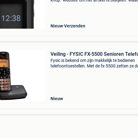
knop: ‘website’ om het artikel te bekijken. Wa
bestellen bij retourdeal.nl? Voor 15:00 besteld,
volgende werkdag in huis. 1 Jaar garantie op 
Nieuw
Verzenden
Veiling - FYSIC FX-5500 Senioren Telef
Fysic is bekend om zijn makkelijk te bedienen
telefoontoestellen. Met de fx-5500 zetten ze d
trend voort! Grote toetsen, een helder display
achtergrondverlichting maken de fx-5500 zeer
geschikt
Nieuw