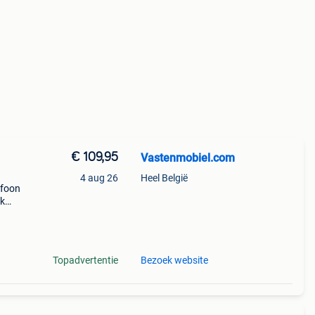
€ 109,95
Vastenmobiel.com
4 aug 26
Heel België
efoon
ck
 Heeft
n
Topadvertentie
Bezoek website