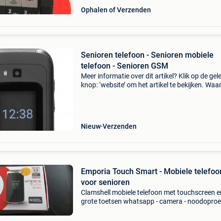
Ophalen of Verzenden
Senioren telefoon - Senioren mobiele
telefoon - Senioren GSM
Meer informatie over dit artikel? Klik op de gel
knop: ‘website’ om het artikel te bekijken. Wa
bestellen bij retourdeal.nl? Voor 15:00 besteld,
volgende werkdag in huis. 1 Jaar garantie op 
Nieuw
Verzenden
Emporia Touch Smart - Mobiele telefoo
voor senioren
Clamshell mobiele telefoon met touchscreen e
grote toetsen whatsapp - camera - noodopro