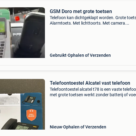
GSM Doro met grote toetsen
Telefoon kan dichtgeklapt worden. Grote toet
Alarmtoets. Met lichttoorts. Met camera.
Bluetooth, fm-radio. Geheugentoetsen. Kalend
Ontwaakalarm. Kan op speaker gezet worden.
kaartje te voor
Gebruikt
Ophalen of Verzenden
Telefoontoestel Alcatel vast telefoon
Telefoontoestel alcatel t78 is een vaste telefo
met grote toetsen werkt zonder batterij of vo
beveiliging tegen ongewenste oproepen,
geblokkeerde lijst tot 50 telefoonnummers
alfanumeriek scher
Nieuw
Ophalen of Verzenden