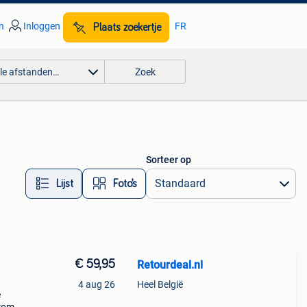
n
Inloggen
FR
Plaats zoekertje
lle afstanden…
Zoek
Sorteer op
Lijst
Foto’s
€ 59,95
Retourdeal.nl
4 aug 26
Heel België
e