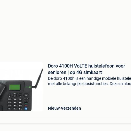
Doro 4100H VoLTE huistelefoon voor
senioren | op 4G simkaart
De doro 4100h is een handige mobiele huistel
met alle belangrijke basisfuncties. Deze simlo
vrije 4g telefoon (werkt dus op een simkaart!)
grote toetsen met helderwitte cijfers, een hoor
Nieuw
Verzenden