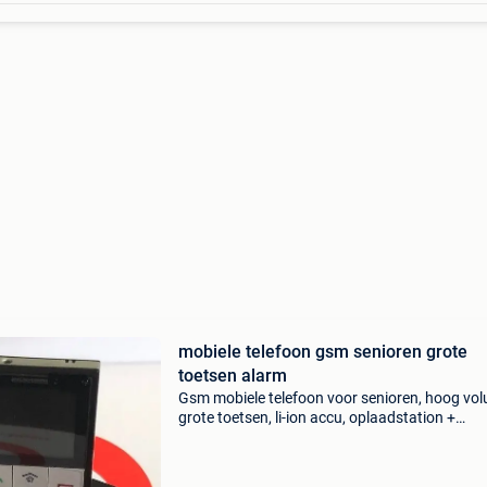
mobiele telefoon gsm senioren grote
toetsen alarm
Gsm mobiele telefoon voor senioren, hoog vo
grote toetsen, li-ion accu, oplaadstation +
supplementaire houder, met handleiding. Gsm
senioren grote toetsen alarm