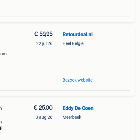
€ 59,95
Retourdeal.nl
22 jul 26
Heel België
e
arom
al on
Bezoek website
€ 25,00
Eddy De Coen
n
3 aug 26
Meerbeek
n
ep