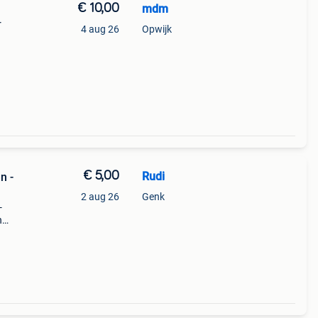
€ 10,00
mdm
r
4 aug 26
Opwijk
€ 5,00
Rudi
n -
2 aug 26
Genk
-
n