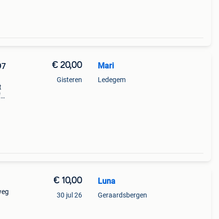
€ 20,00
Mari
97
Gisteren
Ledegem
t
f
€ 10,00
Luna
weg
30 jul 26
Geraardsbergen