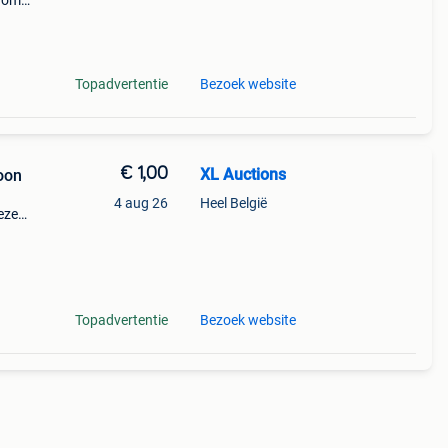
arom
al on
Topadvertentie
Bezoek website
€ 1,00
XL Auctions
oon
4 aug 26
Heel België
eze
 met
Topadvertentie
Bezoek website