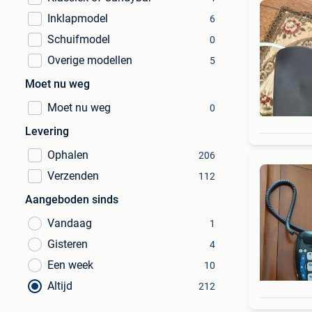
Inklapmodel
6
Schuifmodel
0
Overige modellen
5
Moet nu weg
Moet nu weg
0
Levering
Ophalen
206
Verzenden
112
Aangeboden sinds
Vandaag
1
Gisteren
4
Een week
10
Altijd
212