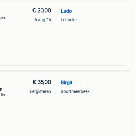
€ 20,00
Ludo
sen.
6 aug 26
Lebbeke
er.
 Sim-
€ 35,00
Birgit
on
Eergisteren
Boortmeerbeek
eding