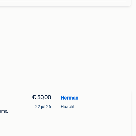
€ 30,00
Herman
22 jul 26
Haacht
lume,