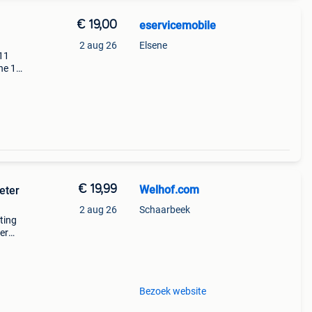
€ 19,00
eservicemobile
2 aug 26
Elsene
11
ne 12
 €50
€ 19,99
Welhof.com
eter
2 aug 26
Schaarbeek
ting
ter
iphone
Bezoek website