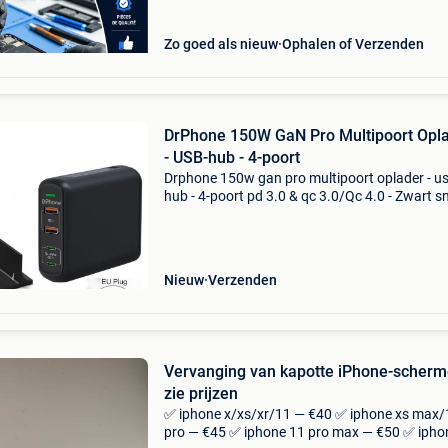
Zo goed als nieuw
Ophalen of Verzenden
DrPhone 150W GaN Pro Multipoort Opl
- USB-hub - 4-poort
Drphone 150w gan pro multipoort oplader - u
hub - 4-poort pd 3.0 & qc 3.0/Qc 4.0 - Zwart sn
wandlader voor 4 apparaten tegelijk: dubbele 
c-opladerpoorten en 2 snellader 3.0-Poorten 
Nieuw
Verzenden
Vervanging van kapotte iPhone-scher
zie prijzen ️
✅ iphone x/xs/xr/11 — €40 ✅ iphone xs max/
pro — €45 ✅ iphone 11 pro max — €50 ✅ ipho