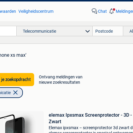
waarden
Veiligheidscentrum
Chat
Meldinge
Telecommunicatie
A
phone xs max'
Ontvang meldingen van
 je zoekopdracht
nieuwe zoekresultaten
icatie
elemax Ipxsmax Screenprotector - 3D -
Zwart
Elemax ipxsmax – screenprotector 3d zwart 