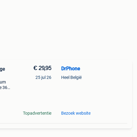
€ 29,95
DrPhone
ige
25 jul 26
Heel België
ium
e 360
ets
Topadvertentie
Bezoek website