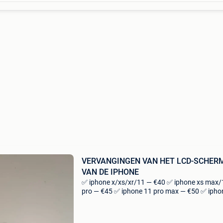
VERVANGINGEN VAN HET LCD-SCHER
VAN DE IPHONE
✅ iphone x/xs/xr/11 — €40 ✅ iphone xs max/
pro — €45 ✅ iphone 11 pro max — €50 ✅ ipho
mini/12/12 pro — 55€ ✅ iphone 12 pro max —
✅ iphone 13 mini/13 — 55€ ✅ ip