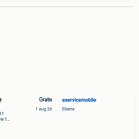
Gratis
eservicemobile
M
1 aug 26
Elsene
11
ne 12
 €50