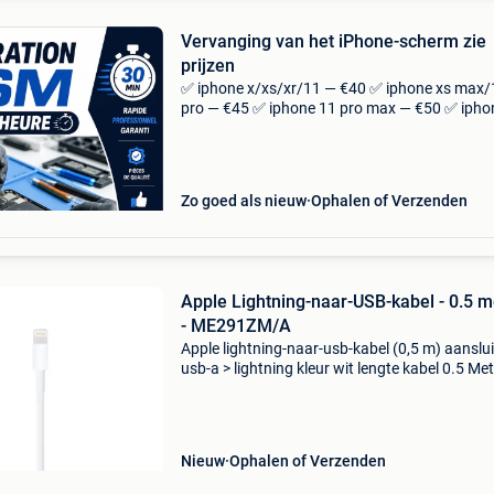
Vervanging van het iPhone-scherm zie
prijzen
✅ iphone x/xs/xr/11 — €40 ✅ iphone xs max/
pro — €45 ✅ iphone 11 pro max — €50 ✅ ipho
mini/12/12 pro — 55€ ✅ iphone 12 pro max —
✅ iphone 13 mini/13 — 55€ ✅ ip
Zo goed als nieuw
Ophalen of Verzenden
Apple Lightning-naar-USB-kabel - 0.5 m
- ME291ZM/A
Apple lightning-naar-usb-kabel (0,5 m) aanslui
usb-a > lightning kleur wit lengte kabel 0.5 Me
geschikt voor iphone iphone 5/s/c, iphone 6, 
6 plus, iphone 6s, iphone 6s plus, iphone s
Nieuw
Ophalen of Verzenden