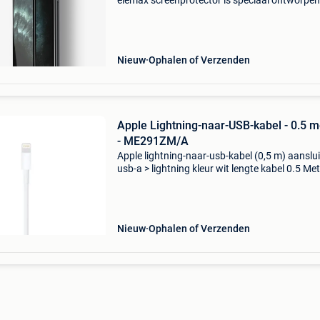
elemax screenprotector is speciaal ontworpen
de iphone xs max en biedt een uitstekende
bescherming voor je scherm. Dankzij het slim
ontwerp blijft
Nieuw
Ophalen of Verzenden
Apple Lightning-naar-USB-kabel - 0.5 m
- ME291ZM/A
Apple lightning-naar-usb-kabel (0,5 m) aanslui
usb-a > lightning kleur wit lengte kabel 0.5 Me
geschikt voor iphone iphone 5/s/c, iphone 6, 
6 plus, iphone 6s, iphone 6s plus, iphone s
Nieuw
Ophalen of Verzenden