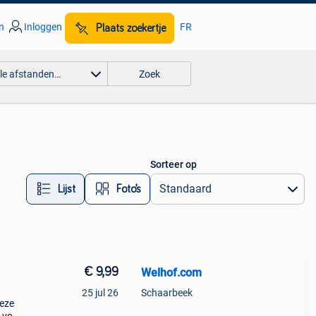
n
Inloggen
FR
Plaats zoekertje
lle afstanden…
Zoek
Sorteer op
Lijst
Foto’s
€ 9,99
Welhof.com
25 jul 26
Schaarbeek
deze