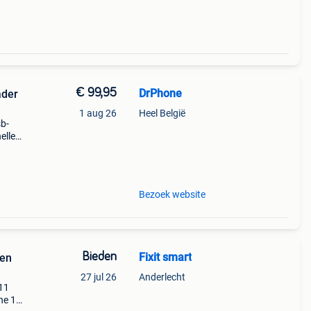
€ 99,95
DrPhone
ader
1 aug 26
Heel België
sb-
elle
usb-
kunne
Bezoek website
Bieden
Fixit smart
men
27 jul 26
Anderlecht
11
ne 12