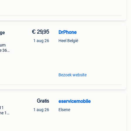
€ 29,95
DrPhone
ige
1 aug 26
Heel België
ium
e 360
ets
Bezoek website
Gratis
eservicemobile
11
1 aug 26
Elsene
ne 12
 €50