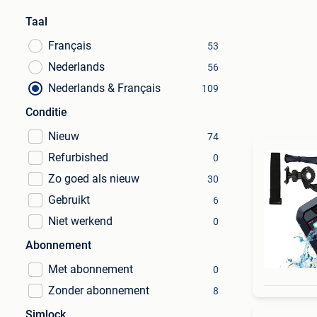
Taal
Français
53
Nederlands
56
Nederlands & Français
109
Conditie
Nieuw
74
Refurbished
0
Zo goed als nieuw
30
Gebruikt
6
Niet werkend
0
Abonnement
Met abonnement
0
Zonder abonnement
8
Simlock