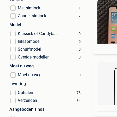
Met simlock
1
Zonder simlock
7
Model
Klassiek of Candybar
0
Inklapmodel
0
Schuifmodel
0
Overige modellen
0
Moet nu weg
Moet nu weg
0
Levering
Ophalen
73
Verzenden
34
Aangeboden sinds