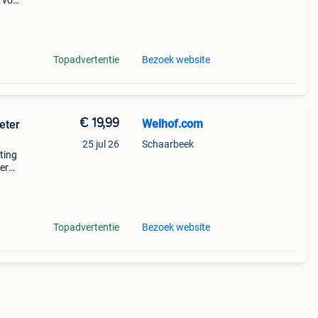
 voor
me
Topadvertentie
Bezoek website
€ 19,99
Welhof.com
eter
25 jul 26
Schaarbeek
ting
ter
iphone
Topadvertentie
Bezoek website