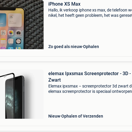
iPhone XS Max
Hallo, ik verkoop iphone xs max, de telefoon w
nikel, het heeft geen probleem, het was gereset
scherm was niet gebarsten of iets dergelijks v
de achterruit, verkocht met een oplader en een
Zo goed als nieuw
Ophalen
elemax Ipxsmax Screenprotector - 3D -
Zwart
Elemax ipxsmax – screenprotector 3d zwart 
elemax screenprotector is speciaal ontworpen
de iphone xs max en biedt een uitstekende
bescherming voor je scherm. Dankzij het slim
ontwerp blijft
Nieuw
Ophalen of Verzenden