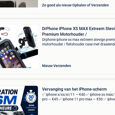
Zo goed als nieuw
Ophalen of Verzenden
DrPhone iPhone XS MAX Extreem Stev
Premium Motorhouder /
Drphone iphone xs max extreem stevige prem
motorhouder / fietshouder case met draaiend
graden houder - waterdicht/waterproof -
bikeholder - telefoonhouder met deze motor/fi
houder kun je va
Nieuw
Verzenden
Vervanging van het iPhone-scherm
✅ iphone x/xs/xr/11 — €40 ✅ iphone xs max/
pro — €45 ✅ iphone 11 pro max — €50 ✅ ipho
mini/12/12 pro — 55€ ✅ iphone 12 pro max —
✅ iphone 13 mini/13 — 55€ ✅ ip