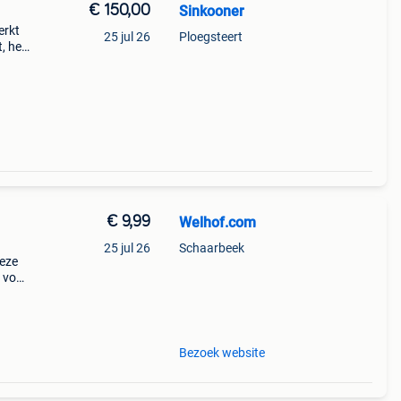
€ 150,00
Sinkooner
erkt
25 jul 26
Ploegsteert
, het
oor
€ 9,99
Welhof.com
25 jul 26
Schaarbeek
deze
 voor
me
Bezoek website