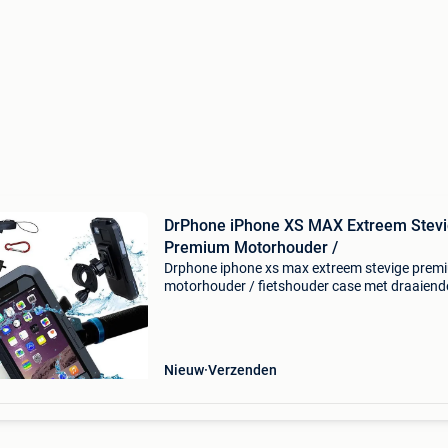
DrPhone iPhone XS MAX Extreem Stev
Premium Motorhouder /
Drphone iphone xs max extreem stevige prem
motorhouder / fietshouder case met draaiend
graden houder - waterdicht/waterproof -
bikeholder - telefoonhouder met deze motor/fi
houder kun je va
Nieuw
Verzenden