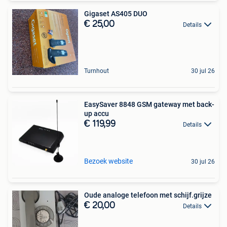
Gigaset AS405 DUO
€ 25,00
Details
Turnhout
30 jul 26
EasySaver 8848 GSM gateway met back-
up accu
€ 119,99
Details
Bezoek website
30 jul 26
Oude analoge telefoon met schijf.grijze
€ 20,00
Details