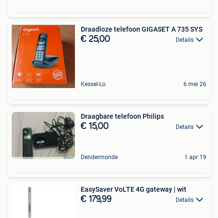
Draadloze telefoon GIGASET A 735 SYS
€ 25,00
Details
Kessel-Lo
6 mei 26
Draagbare telefoon Philips
€ 15,00
Details
Dendermonde
1 apr 19
EasySaver VoLTE 4G gateway | wit
€ 179,99
Details