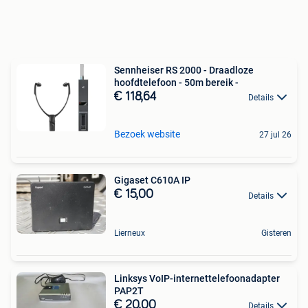
Sennheiser RS 2000 - Draadloze
hoofdtelefoon - 50m bereik -
€ 118,64
Details
Bezoek website
27 jul 26
Gigaset C610A IP
€ 15,00
Details
Lierneux
Gisteren
Linksys VoIP-internettelefoonadapter
PAP2T
€ 20,00
Details