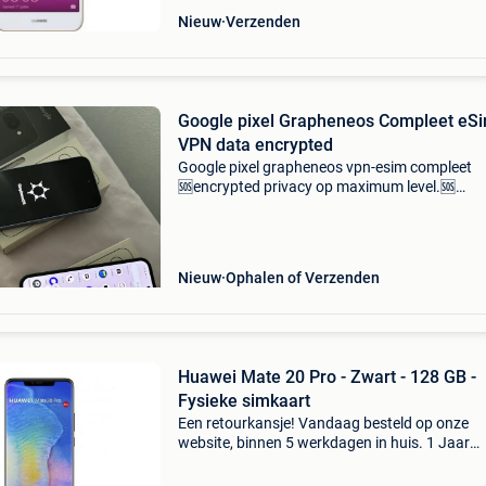
Nieuw
Verzenden
Google pixel Grapheneos Compleet eS
VPN data encrypted
Google pixel grapheneos vpn-esim compleet
🆘encrypted privacy op maximum level.🆘
Beschikbare modelen: pixel 7a : all in inclusief
vpn&sim €650 pixel 8a : all in incl vpn&sim €80
Nieuw
Ophalen of Verzenden
Huawei Mate 20 Pro - Zwart - 128 GB -
Fysieke simkaart
Een retourkansje! Vandaag besteld op onze
website, binnen 5 werkdagen in huis. 1 Jaar
garantie. Gratis verzending boven de €20. Be
voorraad. Niet tevreden? Retourneren kan gra