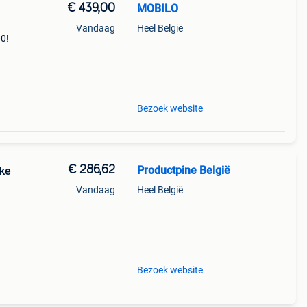
€ 439,00
MOBILO
Vandaag
Heel België
00!
shed -
Bezoek website
€ 286,62
Productpine België
eke
Vandaag
Heel België
perkte
tis
Bezoek website