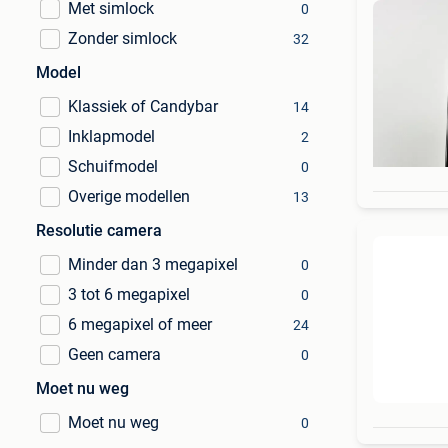
Met simlock
0
Zonder simlock
32
Model
Klassiek of Candybar
14
Inklapmodel
2
Schuifmodel
0
Overige modellen
13
Resolutie camera
Minder dan 3 megapixel
0
3 tot 6 megapixel
0
6 megapixel of meer
24
Geen camera
0
Moet nu weg
Moet nu weg
0