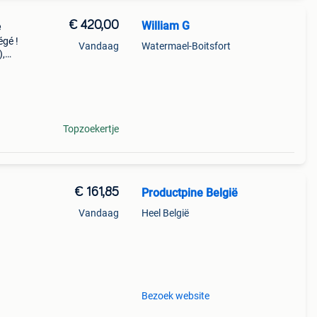
€ 420,00
William G
e
égé !
Vandaag
Watermael-Boitsfort
),
ine.
Topzoekertje
€ 161,85
Productpine België
Vandaag
Heel België
perkte
tis
Bezoek website