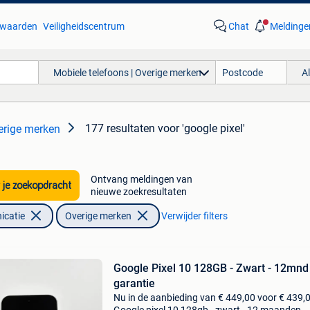
waarden
Veiligheidscentrum
Chat
Meldinge
Mobiele telefoons | Overige merken
A
177 resultaten
voor 'google pixel'
erige merken
Ontvang meldingen van
 je zoekopdracht
nieuwe zoekresultaten
icatie
Overige merken
Verwijder filters
Google Pixel 10 128GB - Zwart - 12mnd
garantie
Nu in de aanbieding van € 449,00 voor € 439,