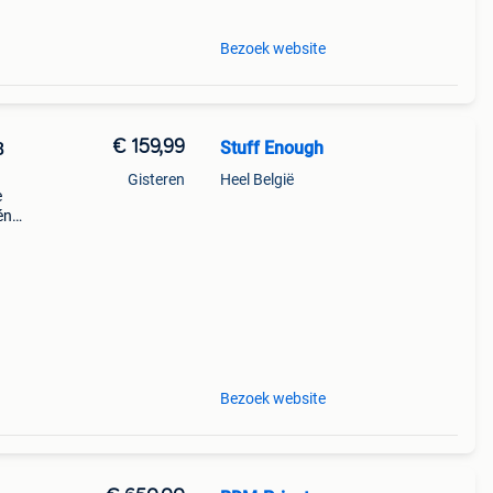
Bezoek website
€ 159,99
Stuff Enough
B
Gisteren
Heel België
e
én
e,
ablet
Bezoek website