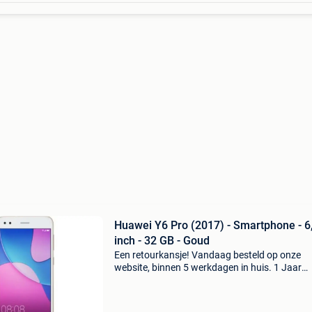
Huawei Y6 Pro (2017) - Smartphone - 6
inch - 32 GB - Goud
Een retourkansje! Vandaag besteld op onze
website, binnen 5 werkdagen in huis. 1 Jaar
garantie. Gratis verzending boven de €20. Be
voorraad. Niet tevreden? Retourneren kan gra
binnen 30