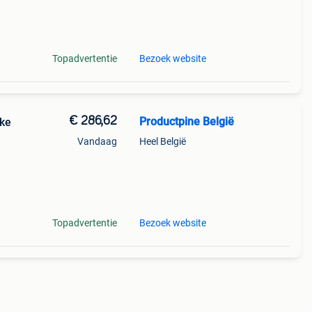
shed -
Topadvertentie
Bezoek website
€ 286,62
Productpine België
eke
Vandaag
Heel België
perkte
tis
Topadvertentie
Bezoek website