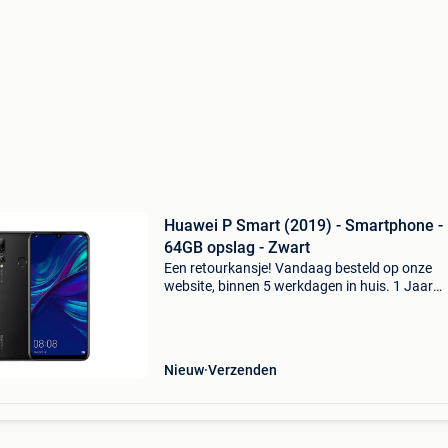
Huawei P Smart (2019) - Smartphone -
64GB opslag - Zwart
Een retourkansje! Vandaag besteld op onze
website, binnen 5 werkdagen in huis. 1 Jaar
garantie. Gratis verzending boven de €20. Be
voorraad. Niet tevreden? Retourneren kan gra
binnen 30
Nieuw
Verzenden