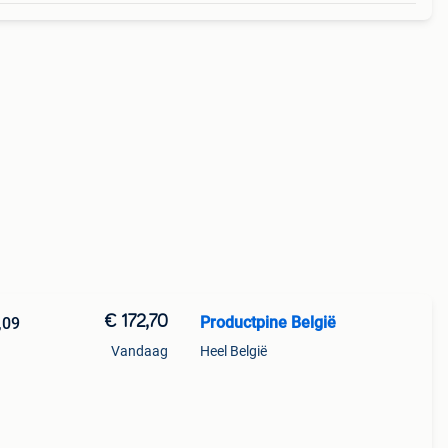
€ 172,70
Productpine België
,09
Vandaag
Heel België
perkte
tis