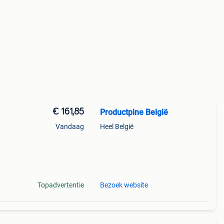
€ 161,85
Productpine België
Vandaag
Heel België
perkte
tis
Topadvertentie
Bezoek website