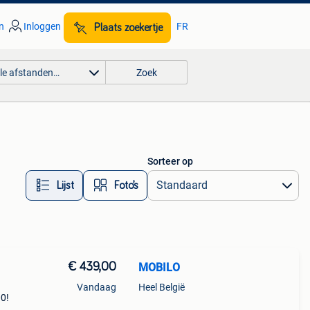
n
Inloggen
FR
Plaats zoekertje
lle afstanden…
Zoek
Sorteer op
Lijst
Foto’s
€ 439,00
MOBILO
Vandaag
Heel België
00!