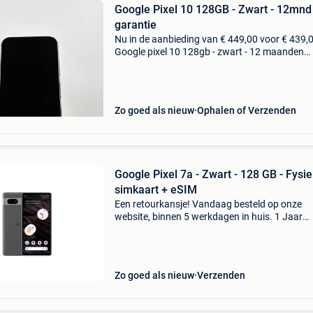
Google Pixel 10 128GB - Zwart - 12mnd
garantie
Nu in de aanbieding van € 449,00 voor € 439,
Google pixel 10 128gb - zwart - 12 maanden
garantie specificaties: - soort: certified refurbi
staat: licht gebruikt - garantie: 12 maand
Zo goed als nieuw
Ophalen of Verzenden
Google Pixel 7a - Zwart - 128 GB - Fysi
simkaart + eSIM
Een retourkansje! Vandaag besteld op onze
website, binnen 5 werkdagen in huis. 1 Jaar
garantie. Gratis verzending boven de €20. Be
voorraad. Niet tevreden? Retourneren kan gra
binnen 30
Zo goed als nieuw
Verzenden