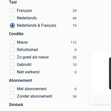
Taal
Français
28
Nederlands
46
Nederlands & Français
74
Conditie
Nieuw
112
Refurbished
0
Zo goed als nieuw
32
Gebruikt
10
Niet werkend
0
Abonnement
Met abonnement
0
Zonder abonnement
34
Simlock