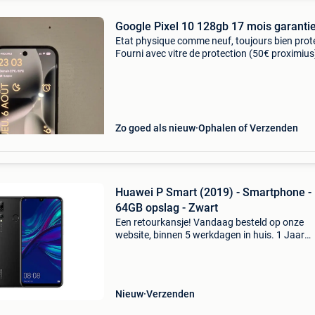
Google Pixel 10 128gb 17 mois garanti
Etat physique comme neuf, toujours bien prot
Fourni avec vitre de protection (50€ proximius
coque boîte d&#39;origine et câble d&#39;orig
Encore sous garantie pendant 17 mois.
Zo goed als nieuw
Ophalen of Verzenden
Huawei P Smart (2019) - Smartphone -
64GB opslag - Zwart
Een retourkansje! Vandaag besteld op onze
website, binnen 5 werkdagen in huis. 1 Jaar
garantie. Gratis verzending boven de €20. Be
voorraad. Niet tevreden? Retourneren kan gra
binnen 30
Nieuw
Verzenden