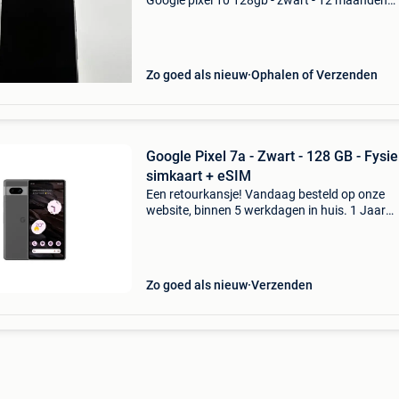
Google pixel 10 128gb - zwart - 12 maanden
garantie specificaties: - soort: certified refurbi
staat: licht gebruikt - garantie: 12 maand
Zo goed als nieuw
Ophalen of Verzenden
Google Pixel 7a - Zwart - 128 GB - Fysi
simkaart + eSIM
Een retourkansje! Vandaag besteld op onze
website, binnen 5 werkdagen in huis. 1 Jaar
garantie. Gratis verzending boven de €20. Be
voorraad. Niet tevreden? Retourneren kan gra
binnen 30
Zo goed als nieuw
Verzenden