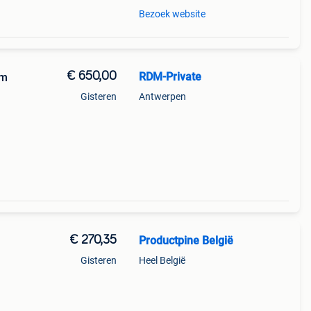
Bezoek website
€ 650,00
RDM-Private
im
Gisteren
Antwerpen
0 pi
€ 270,35
Productpine België
Gisteren
Heel België
perkte
tis