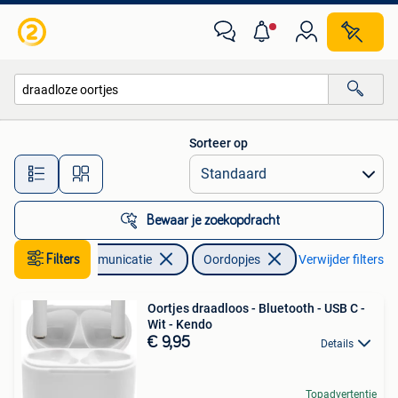
Mobiele telefoons | Oordopjes
Sorteer op
Alle afstanden…
Bewaar je zoekopdracht
Filters
Telecommunicatie
Oordopjes
Verwijder filters
Oortjes draadloos - Bluetooth - USB C -
Wit - Kendo
€ 9,95
Details
Topadvertentie