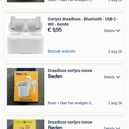
Ruien + Deel Van Avelgem En Waarmaarde
2 aug 26
Oortjes draadloos - Bluetooth - USB C -
Wit - Kendo
€ 9,95
Details
Bezoek website
2 aug 26
Draadloze oortjes nieuw
Bieden
Details
Ruien + Deel Van Avelgem En Waarmaarde
2 aug 26
Draadloze oortjes nieuw
Bieden
Details