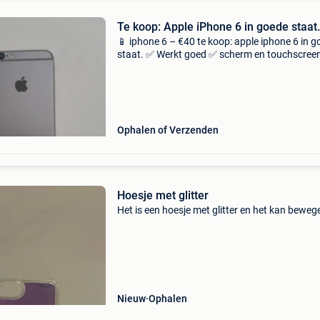
Te koop: Apple iPhone 6 in goede staat.
📱 iphone 6 – €40 te koop: apple iphone 6 in 
staat. ✅ Werkt goed ✅ scherm en touchscree
functioneren goed ✅ camera voor- en achterzi
werken goed ✅ klaar voor gebruik 💰 prijs: €40
Ophalen of Verzenden
Hoesje met glitter
Het is een hoesje met glitter en het kan beweg
Nieuw
Ophalen