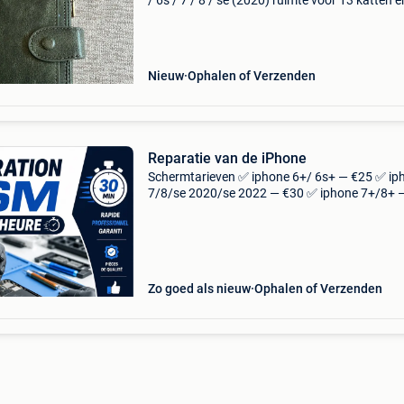
/ 6s / 7 / 8 / se (2020) ruimte voor 13 katten e
vakje met rits voor cash en/ of muntstukken
Nieuw
Ophalen of Verzenden
Reparatie van de iPhone
Schermtarieven ✅ iphone 6+/ 6s+ — €25 ✅ ip
7/8/se 2020/se 2022 — €30 ✅ iphone 7+/8+ 
✅ iphone x/xs/xr/11 — €40 ✅ iphone xs max/
pro — €45 ✅ iphone 11 pro max — &eur
Zo goed als nieuw
Ophalen of Verzenden