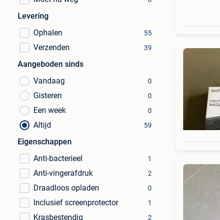
Levering
Ophalen
55
Verzenden
39
Aangeboden sinds
Vandaag
0
Gisteren
0
Een week
0
Altijd
59
Eigenschappen
Anti-bacterieel
1
Anti-vingerafdruk
2
Draadloos opladen
0
Inclusief screenprotector
1
Krasbestendig
2