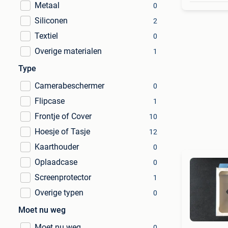
Metaal
0
Siliconen
2
Textiel
0
Overige materialen
1
Type
Camerabeschermer
0
Flipcase
1
Frontje of Cover
10
Hoesje of Tasje
12
Kaarthouder
0
Oplaadcase
0
Screenprotector
1
Overige typen
0
Moet nu weg
Moet nu weg
0