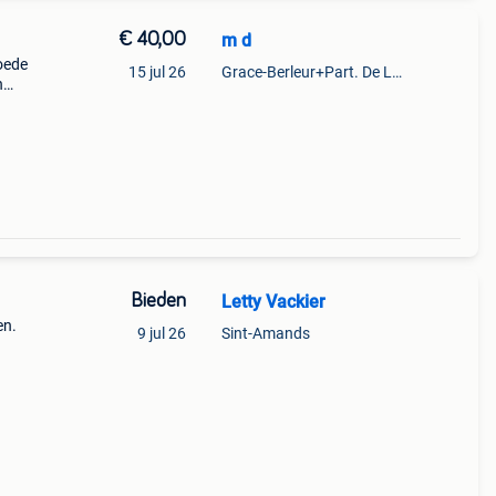
€ 40,00
m d
goede
15 jul 26
Grace-Berleur+Part. De Loncin
n
jde
Bieden
Letty Vackier
en.
9 jul 26
Sint-Amands