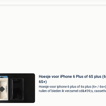
Hoesje voor iPhone 6 Plus of 6S plus (6
6S+)
Hoesje voor iphone 6 plus of 6s plus (6+ / 6s+
ruilen of bieden ik verzamel cd&#39;s, cassett
dvd&#39;s, blu-ray en heb algemene interesse 
alles rond gaming, computers (ook onderdelen