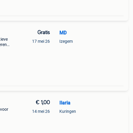
Gratis
MD
tieve
17 mei 26
Izegem
eren.
kapot
€ 1,00
Ilaria
 voor
14 mei 26
Kuringen
 5