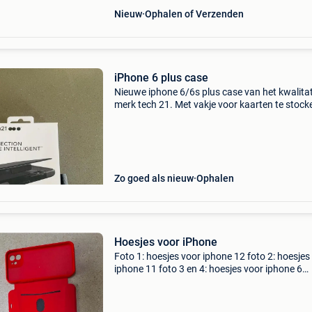
Nieuw
Ophalen of Verzenden
iPhone 6 plus case
Nieuwe iphone 6/6s plus case van het kwalita
merk tech 21. Met vakje voor kaarten te stock
Nooit gebruikt. Gekocht in reserve maar gsm 
gegaan.
Zo goed als nieuw
Ophalen
Hoesjes voor iPhone
Foto 1: hoesjes voor iphone 12 foto 2: hoesjes
iphone 11 foto 3 en 4: hoesjes voor iphone 6
sommige hoesjes zijn nog nieuw, andere zijn
gebruikt, maar in goede staat prijs 1 euro voor
stuks