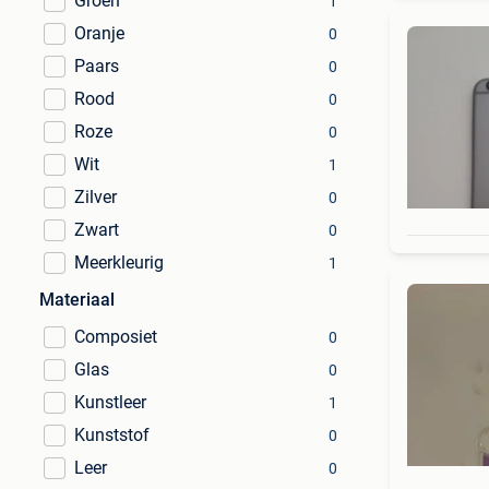
Groen
1
Oranje
0
Paars
0
Rood
0
Roze
0
Wit
1
Zilver
0
Zwart
0
Meerkleurig
1
Materiaal
Composiet
0
Glas
0
Kunstleer
1
Kunststof
0
Leer
0