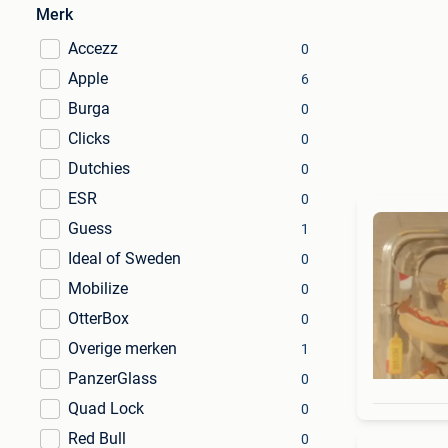
Merk
Accezz
0
Apple
6
Burga
0
Clicks
0
Dutchies
0
ESR
0
Guess
1
Ideal of Sweden
0
Mobilize
0
OtterBox
0
Overige merken
1
PanzerGlass
0
Quad Lock
0
Red Bull
0