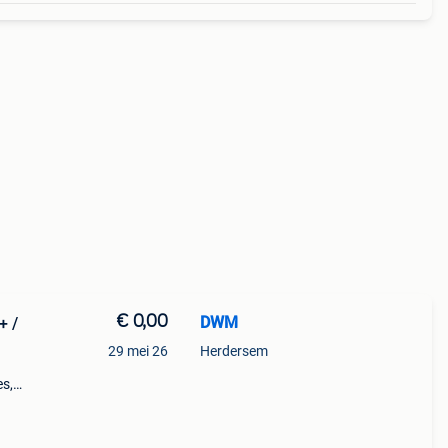
€ 0,00
DWM
+ /
29 mei 26
Herdersem
)
es,
in
 e