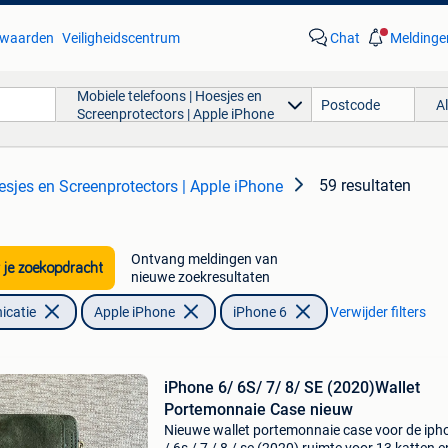
waarden
Veiligheidscentrum
Chat
Meldinge
Mobiele telefoons | Hoesjes en
A
Screenprotectors | Apple iPhone
59 resultaten
esjes en Screenprotectors | Apple iPhone
Ontvang meldingen van
 je zoekopdracht
nieuwe zoekresultaten
icatie
Apple iPhone
iPhone 6
Verwijder filters
iPhone 6/ 6S/ 7/ 8/ SE (2020)Wallet
Portemonnaie Case nieuw
Nieuwe wallet portemonnaie case voor de iph