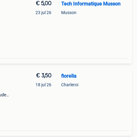
€ 5,00
Tech Informatique Musson
23 jul 26
Musson
aux
le à
€ 3,50
fiorella
18 jul 26
Charleroi
oude
e set