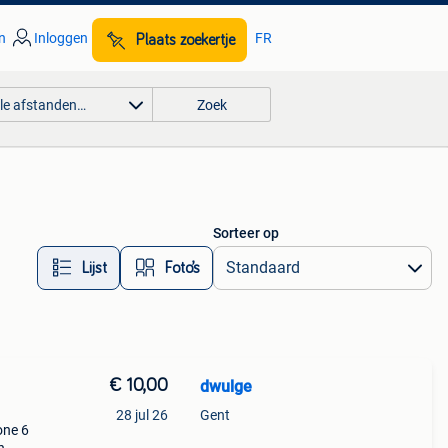
n
Inloggen
FR
Plaats zoekertje
lle afstanden…
Zoek
Sorteer op
Lijst
Foto’s
€ 10,00
dwulge
28 jul 26
Gent
one 6