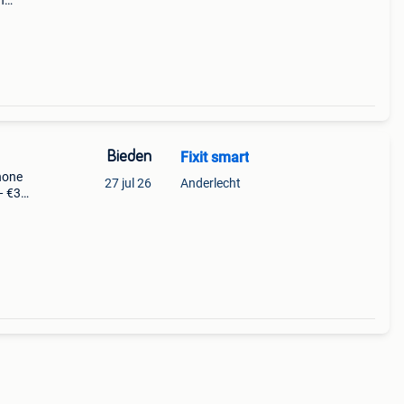
n
Bieden
Fixit smart
hone
27 jul 26
Anderlecht
— €35
11