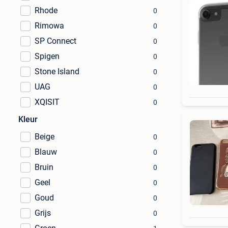
Rhode
0
Rimowa
0
SP Connect
0
Spigen
0
Stone Island
0
UAG
0
XQISIT
0
Kleur
Beige
0
Blauw
0
Bruin
0
Geel
0
Goud
0
Grijs
0