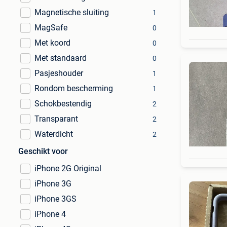
Magnetische sluiting
1
MagSafe
0
Met koord
0
Met standaard
0
Pasjeshouder
1
Rondom bescherming
1
Schokbestendig
2
Transparant
2
Waterdicht
2
Geschikt voor
iPhone 2G Original
iPhone 3G
iPhone 3GS
iPhone 4