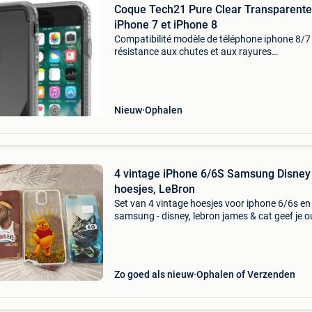
Coque Tech21 Pure Clear Transparente
iPhone 7 et iPhone 8
Compatibilité modèle de téléphone iphone 8/7
résistance aux chutes et aux rayures
caractéristiques complémentaires résistance 
chutes et aux rayures neuf et emballé disponib
musson, 6750, belgi
Nieuw
Ophalen
4 vintage iPhone 6/6S Samsung Disney
hoesjes, LeBron
Set van 4 vintage hoesjes voor iphone 6/6s en
samsung - disney, lebron james & cat geef je 
telefoons een tweede leven met deze set van 4
beschermhoesjes, ideaal voor een lage prijs! D
be
Zo goed als nieuw
Ophalen of Verzenden