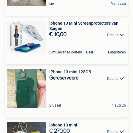
Lier
Vandaag
Iphone 13 Mini Screenprotectors van
Spigen
€ 10,00
Details
Sint-Lievens-Houtem + Deel Oombergen
Eergisteren
IPhone 13 mini 128GB
Gereserveerd
Details
Brussel
4 aug 26
Iphone 13 mini
€ 270,00
Details