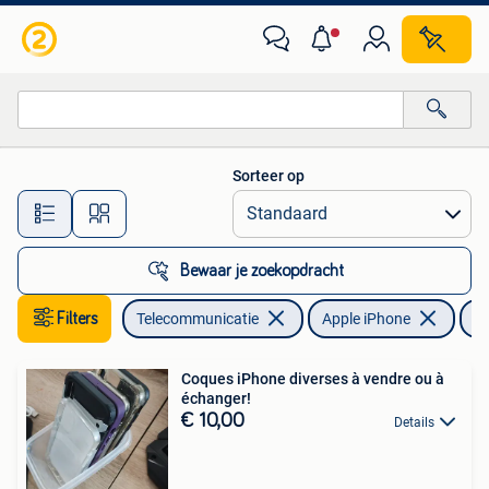
Mobiele telefoons | Hoesjes en Screenprotectors | Apple iPhone
Sorteer op
Alle afstanden…
Bewaar je zoekopdracht
Filters
Telecommunicatie
Apple iPhone
iP
Coques iPhone diverses à vendre ou à
échanger!
€ 10,00
Details