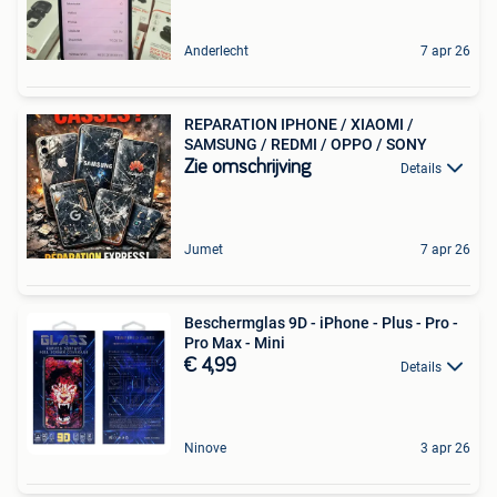
Anderlecht
7 apr 26
REPARATION IPHONE / XIAOMI /
SAMSUNG / REDMI / OPPO / SONY
Zie omschrijving
Details
Jumet
7 apr 26
Beschermglas 9D - iPhone - Plus - Pro -
Pro Max - Mini
€ 4,99
Details
Ninove
3 apr 26