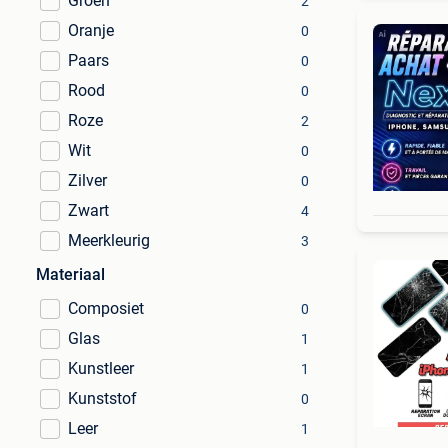
Groen
2
Oranje
0
Paars
0
Rood
0
Roze
2
Wit
0
Zilver
0
Zwart
4
Meerkleurig
3
Materiaal
Composiet
0
Glas
1
Kunstleer
1
Kunststof
0
Leer
1