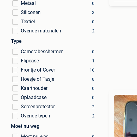
Metaal
0
Siliconen
3
Textiel
0
Overige materialen
2
Type
Camerabeschermer
0
Flipcase
1
Frontje of Cover
10
Hoesje of Tasje
8
Kaarthouder
0
Oplaadcase
0
Screenprotector
2
Overige typen
2
Moet nu weg
Moet nu weg
0