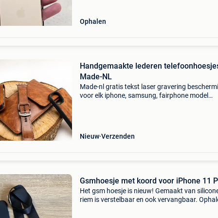
Ophalen
Handgemaakte lederen telefoonhoesjes
Made-NL
Made-nl gratis tekst laser gravering bescherm
voor elk iphone, samsung, fairphone model
handgemaakte lederen telefoonhoesjes van m
nl ontdek de perfecte combinatie van ambachte
vakmanschap e
Nieuw
Verzenden
Gsmhoesje met koord voor iPhone 11 P
Het gsm hoesje is nieuw! Gemaakt van silicon
riem is verstelbaar en ook vervangbaar. Ophal
verzenden (verzendkosten zijn voor de koper).