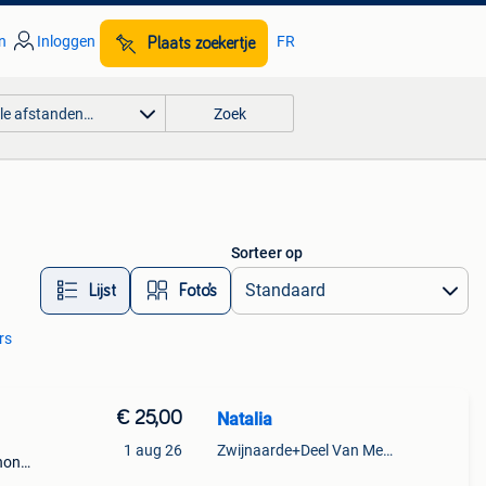
n
Inloggen
FR
Plaats zoekertje
lle afstanden…
Zoek
Sorteer op
Lijst
Foto’s
rs
€ 25,00
Natalia
1
1 aug 26
Zwijnaarde+Deel Van Merelbeke
phone