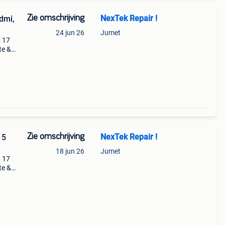
Zie omschrijving
NexTek Repair !
dmi,
24 jun 26
Jumet
6 17
te &
rge,
Zie omschrijving
NexTek Repair !
15
18 jun 26
Jumet
6 17
te &
rge,