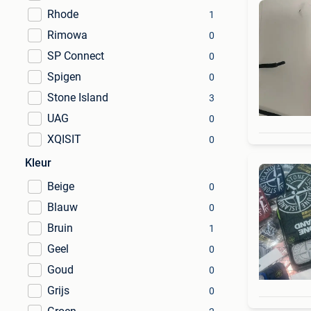
Rhode
1
Rimowa
0
SP Connect
0
Spigen
0
Stone Island
3
UAG
0
XQISIT
0
Kleur
Beige
0
Blauw
0
Bruin
1
Geel
0
Goud
0
Grijs
0