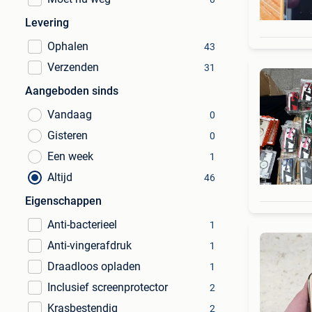
Levering
Ophalen
43
Verzenden
31
Aangeboden sinds
Vandaag
0
Gisteren
0
Een week
1
Altijd
46
Eigenschappen
Anti-bacterieel
1
Anti-vingerafdruk
1
Draadloos opladen
1
Inclusief screenprotector
2
Krasbestendig
2