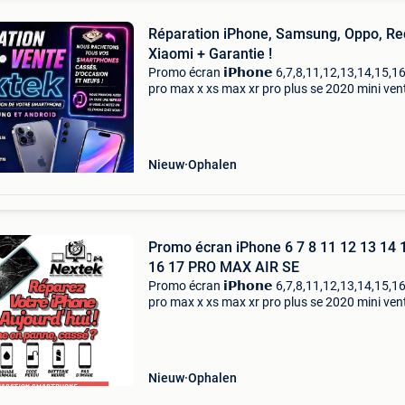
Réparation iPhone, Samsung, Oppo, Re
Xiaomi + Garantie !
Promo écran 𝗶𝗣𝗵𝗼𝗻𝗲 6,7,8,11,12,13,14,15,1
pro max x xs max xr pro plus se 2020 mini ven
réparation : écran, caméra, connecteur de cha
micro, haut parleur, bat .... Pour iphone :
Nieuw
Ophalen
Promo écran iPhone 6 7 8 11 12 13 14 
16 17 PRO MAX AIR SE
Promo écran 𝗶𝗣𝗵𝗼𝗻𝗲 6,7,8,11,12,13,14,15,1
pro max x xs max xr pro plus se 2020 mini ven
réparation : écran, caméra, connecteur de cha
micro, haut parleur, bat .... Pour iphone :
Nieuw
Ophalen