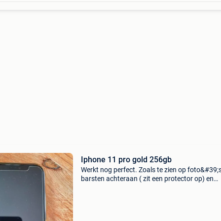
Iphone 11 pro gold 256gb
Werkt nog perfect. Zoals te zien op foto&#39;
barsten achteraan ( zit een protector op) en
vooraan rechts in onderzoek. Alles werkt perfe
Batterijcapaciteit 78%. Kan getest worden.
Mogelijkhe