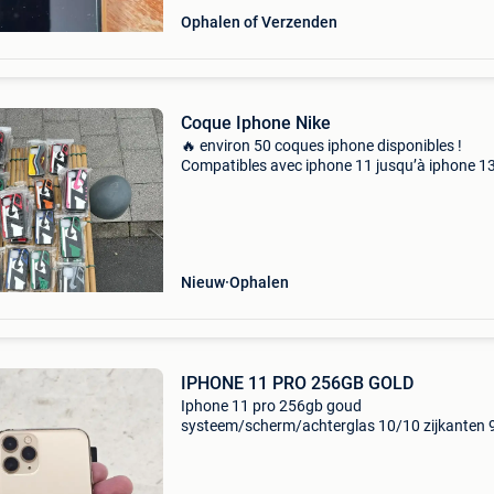
Ophalen of Verzenden
Coque Iphone Nike
🔥 environ 50 coques iphone disponibles !
Compatibles avec iphone 11 jusqu’à iphone 1
max 📲 🎨 couleurs : 🔵 bleu 🟢 vert ⚪ gris 🔴 
🌸 rose 💰 prix : ➡️ 1€ pièce ➡️ lot complet (50 p
Nieuw
Ophalen
IPHONE 11 PRO 256GB GOLD
Iphone 11 pro 256gb goud
systeem/scherm/achterglas 10/10 zijkanten 
batterijconditie 100% garantie 1 jaar doos en
lightning kabel inbegrepen af te halen in gent e
screenprotector refurbished