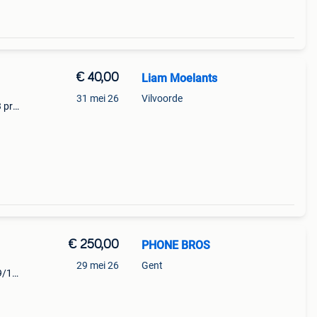
€ 40,00
Liam Moelants
31 mei 26
Vilvoorde
3 pro
rouge
i
€ 250,00
PHONE BROS
29 mei 26
Gent
9/10
xtra: