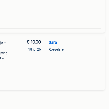
iphone
€ 10,00
Sara
je –
18 jul 26
Roeselare
ijving
al
 uniq