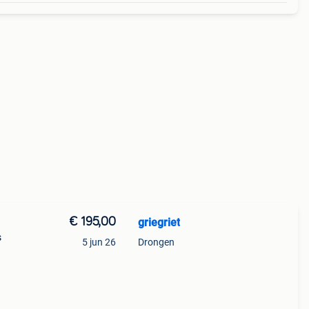
€ 195,00
griegriet
s
5 jun 26
Drongen
ct !