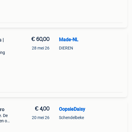
€ 60,00
Made-NL
 |
28 mei 26
DIEREN
ing
ade-
lijk
€ 4,00
OopsieDaisy
ro
e. De
20 mei 26
Schendelbeke
en of