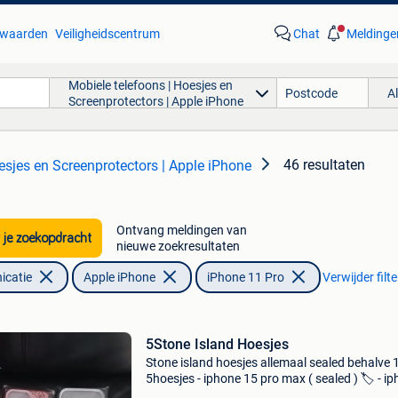
waarden
Veiligheidscentrum
Chat
Meldinge
Mobiele telefoons | Hoesjes en
A
Screenprotectors | Apple iPhone
46 resultaten
esjes en Screenprotectors | Apple iPhone
Ontvang meldingen van
 je zoekopdracht
nieuwe zoekresultaten
icatie
Apple iPhone
iPhone 11 Pro
Verwijder filte
5Stone Island Hoesjes
Stone island hoesjes allemaal sealed behalve 
5hoesjes - iphone 15 pro max ( sealed ) 🏷 - i
15 pro max ( geopend ) - iphone 13 pro max (