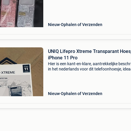
sealed )🏷 - iphone 11 pro max ( sealed )🏷 - 
17
Nieuw
Ophalen of Verzenden
UNIQ Lifepro Xtreme Transparant Hoes
iPhone 11 Pro
Hier is een kant-en-klare, aantrekkelijke beschr
in het nederlands voor dit telefoonhoesje, idea
voor platforms zoals marketplace of 2ehands:
lifepro xtreme transparant hoesje – iphone 11
Nieuw
Ophalen of Verzenden