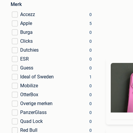
Merk
Accezz
0
Apple
5
Burga
0
Clicks
0
Dutchies
0
ESR
0
Guess
0
Ideal of Sweden
1
Mobilize
0
OtterBox
0
Overige merken
0
PanzerGlass
0
Quad Lock
0
Red Bull
0