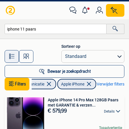
Mobiele telefoons | Apple iPhone
Sorteer op
Alle afstanden…
Bewaar je zoekopdracht
Telecommunicatie
Filters
Apple iPhone
Verwijder filters
Apple iPhone 14 Pro Max 128GB Paars
met GARANTIE & verzen...
€ 579,99
Details
Topadvertentie