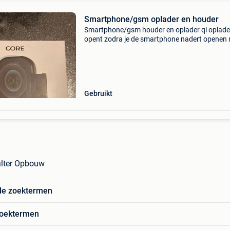
Smartphone/gsm oplader en houder
Smartphone/gsm houder en oplader qi oplad
opent zodra je de smartphone nadert openen
een druk op de knop geleverd met usb-kabel v
het aansluiten van de steun 2 soorten steunen
het dashboa
Gebruikt
filter Opbouw
de zoektermen
zoektermen