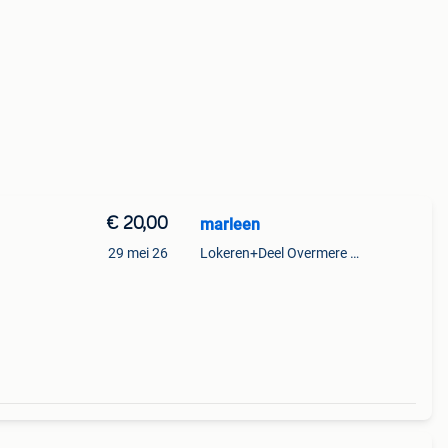
€ 20,00
marleen
29 mei 26
Lokeren+Deel Overmere En Zele