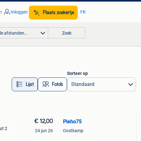
n
Inloggen
FR
Plaats zoekertje
lle afstanden…
Zoek
Sorteer op
Lijst
Foto’s
€ 12,00
Pieho75
ut 2
24 jun 26
Oostkamp