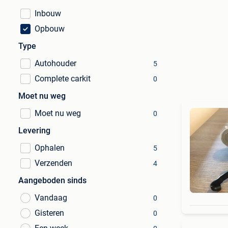
Inbouw
Opbouw
Type
Autohouder
5
Complete carkit
0
Moet nu weg
Moet nu weg
0
Levering
Ophalen
5
Verzenden
4
Aangeboden sinds
Vandaag
0
Gisteren
0