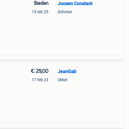
Bieden
Joosen Constant
15 okt 25
Schoten
€ 29,00
JeanGab
17 feb 23
Ukkel