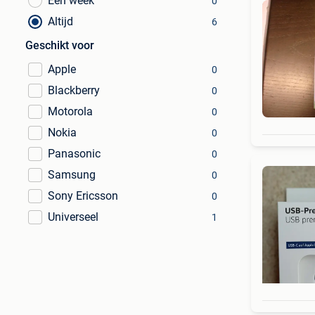
Een week
0
Altijd
6
Geschikt voor
Apple
0
Blackberry
0
Motorola
0
Nokia
0
Panasonic
0
Samsung
0
Sony Ericsson
0
Universeel
1