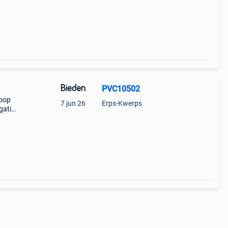
Bieden
PVC10502
koop
7 jun 26
Erps-Kwerps
gatie