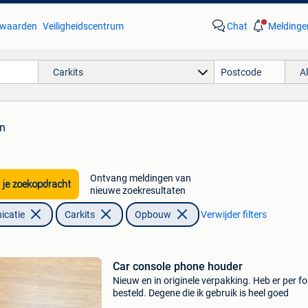
waarden
Veiligheidscentrum
Chat
Meldinge
Carkits
A
en
Ontvang meldingen van
 je zoekopdracht
nieuwe zoekresultaten
icatie
Carkits
Opbouw
Verwijder filters
Car console phone houder
Nieuw en in originele verpakking. Heb er per fo
besteld. Degene die ik gebruik is heel goed