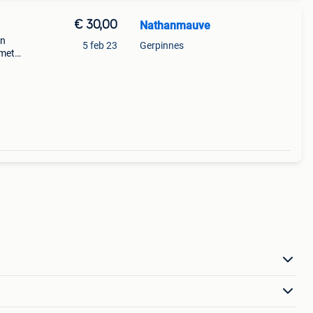
€ 30,00
Nathanmauve
en
5 feb 23
Gerpinnes
 met
oor
: op