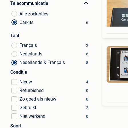
Telecommunicatie
Alle zoekertjes
Carkits
6
Taal
Français
2
Nederlands
6
Nederlands & Français
8
Conditie
Nieuw
4
Refurbished
0
Zo goed als nieuw
0
Gebruikt
2
Niet werkend
0
Soort