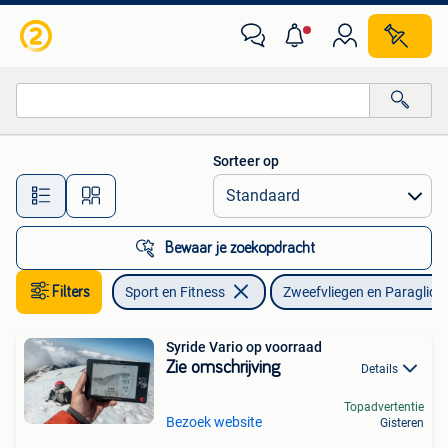
Zweefvliegen en Paragliding
Sorteer op
Alle afstanden…
Bewaar je zoekopdracht
Filters
Sport en Fitness
Zweefvliegen en Paraglidi
Syride Vario op voorraad
Zie omschrijving
Details
Topadvertentie
Bezoek website
Gisteren