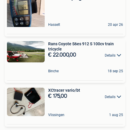
Hasselt
20 apr 26
Rans Coyote S6es 912 S 100cv train
tricycle
€ 22.000,00
Details
Binche
18 sep 25
XCtracer vario/bt
€ 175,00
Details
Vlissingen
1 aug 25