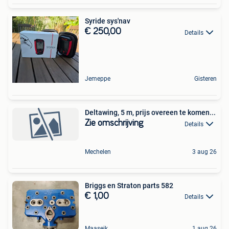
Syride sys'nav
€ 250,00
Details
Jemeppe
Gisteren
Deltawing, 5 m, prijs overeen te komen...
Zie omschrijving
Details
Mechelen
3 aug 26
Briggs en Straton parts 582
€ 1,00
Details
Maaseik
1 aug 26