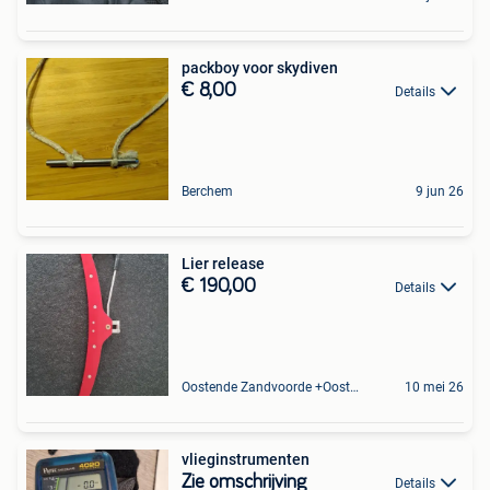
packboy voor skydiven
€ 8,00
Details
Berchem
9 jun 26
Lier release
€ 190,00
Details
Oostende Zandvoorde +Oostende
10 mei 26
vlieginstrumenten
Zie omschrijving
Details