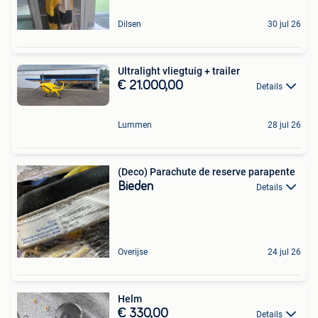
Dilsen
30 jul 26
Ultralight vliegtuig + trailer
€ 21.000,00
Details
Lummen
28 jul 26
(Deco) Parachute de reserve parapente
Bieden
Details
Overijse
24 jul 26
Helm
€ 330,00
Details