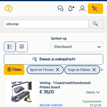
Yoga en Pilates
Sorteer op
Alle afstanden…
Bewaar je zoekopdracht
Filters
Sport en Fitness
Yoga en Pilates
Verw
Veiling - Trizand multifunctioneel
Pilates board
€ 36,00
Details
Topadvertentie
Bezoek website
27 jul 26