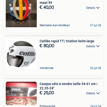
maat 59
€ 40,00
Details
Mechelen-Aan-De-Maas
27 jul 26
Catlike rapid TT/ triatlon helm large
€ 80,00
Details
Verrebroek
22 jul 26
Casque vélo à vendre taille 54-61 cm /
22.25-24''
€ 25,00
Details
Philippeville
19 jul 26