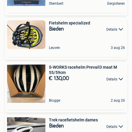
Stembert
Eergisteren
Fietshelm specialized
Bieden
Details
Leuven
3 aug 26
S-WORKS racehelm Prevail3 maat M
55/59cm
€ 130,00
Details
Brugge
2 aug 26
Trek racefietshelm dames
Bieden
Details