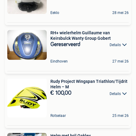
Eeklo
28 mei 26
RH+ wielerhelm Guillaume van
Keirsbulck Wanty Group Gobert
Gereserveerd
Details
Eindhoven
27 mei 26
Rudy Project Wingspan Triathlon/Tijdrit
Helm – M
€ 100,00
Details
Rotselaar
25 mei 26
Helm met bril Oakley