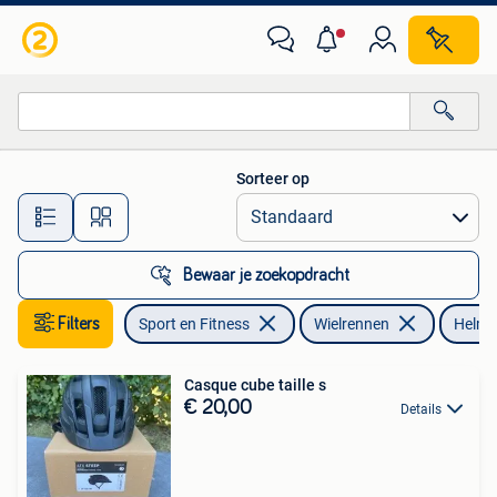
Wielrennen
Sorteer op
Alle afstanden…
Bewaar je zoekopdracht
Filters
Sport en Fitness
Wielrennen
Helm
Casque cube taille s
€ 20,00
Details