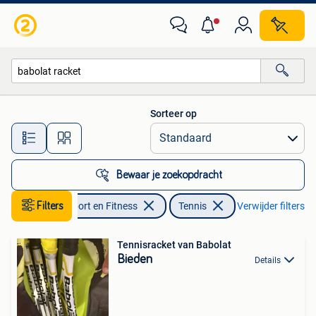
Tennis
Sorteer op
Alle afstanden…
Bewaar je zoekopdracht
Filters
Sport en Fitness
Tennis
Verwijder filters
Tennisracket van Babolat
Bieden
Details