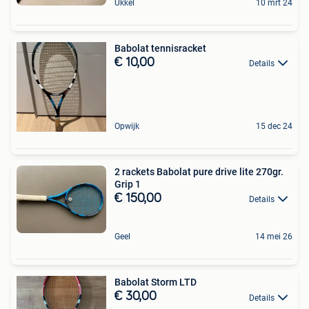
Ukkel
10 mrt 24
Babolat tennisracket
€ 10,00
Details
Opwijk
15 dec 24
2 rackets Babolat pure drive lite 270gr.
Grip 1
€ 150,00
Details
Geel
14 mei 26
Babolat Storm LTD
€ 30,00
Details