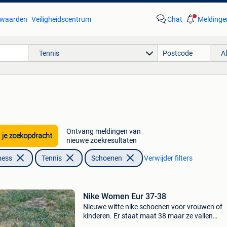
waarden
Veiligheidscentrum
Chat
Meldinge
Tennis
A
Ontvang meldingen van
 je zoekopdracht
nieuwe zoekresultaten
ness
Tennis
Schoenen
Verwijder filters
Nike Women Eur 37-38
Nieuwe witte nike schoenen voor vrouwen of
kinderen. Er staat maat 38 maar ze vallen
klein/small uit. (Dat is de reden waarom ik ze