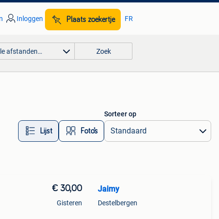
n
Inloggen
FR
Plaats zoekertje
lle afstanden…
Zoek
Sorteer op
Lijst
Foto’s
€ 30,00
Jaimy
Gisteren
Destelbergen