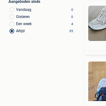
Aangeboden sinds
Vandaag
0
Gisteren
0
Een week
4
Altijd
95