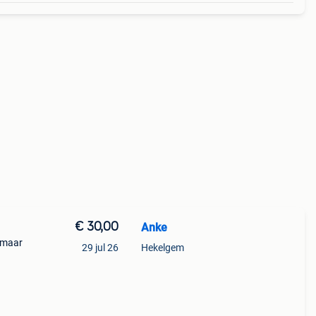
€ 30,00
Anke
 maar
29 jul 26
Hekelgem