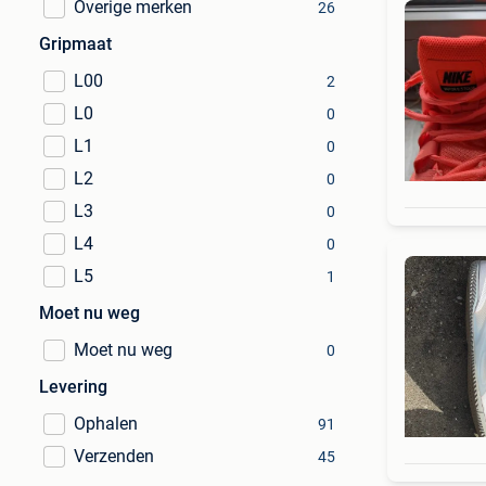
Overige merken
26
Gripmaat
L00
2
L0
0
L1
0
L2
0
L3
0
L4
0
L5
1
Moet nu weg
Moet nu weg
0
Levering
Ophalen
91
Verzenden
45