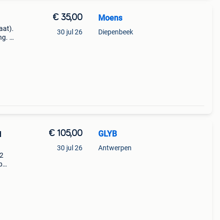
€ 35,00
Moens
aat).
30 jul 26
Diepenbeek
ng. Te
€ 105,00
GLYB
d
30 jul 26
Antwerpen
 2
b
€,
 du