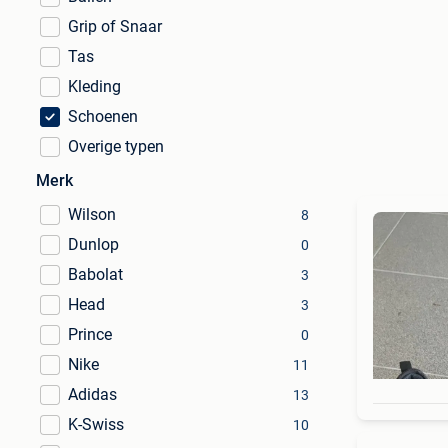
Grip of Snaar
Tas
Kleding
Schoenen
Overige typen
Merk
Wilson
8
Dunlop
0
Babolat
3
Head
3
Prince
0
Nike
11
Adidas
13
K-Swiss
10