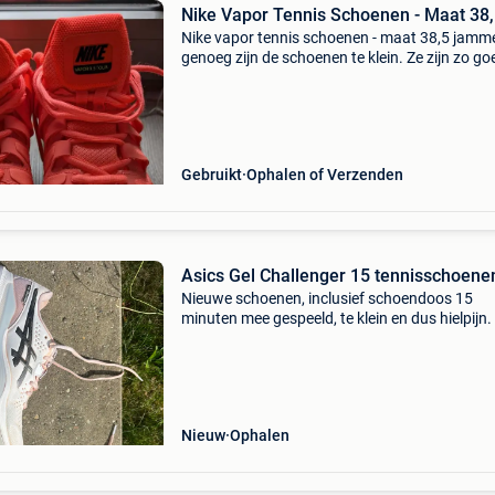
Nike Vapor Tennis Schoenen - Maat 38
Nike vapor tennis schoenen - maat 38,5 jamm
genoeg zijn de schoenen te klein. Ze zijn zo go
nieuw zoals je op de foto’s kan zien
Gebruikt
Ophalen of Verzenden
Asics Gel Challenger 15 tennisschoene
Nieuwe schoenen, inclusief schoendoos 15
minuten mee gespeeld, te klein en dus hielpijn
ze niet terugsturen. Maat 42 kleur:wit
Nieuw
Ophalen