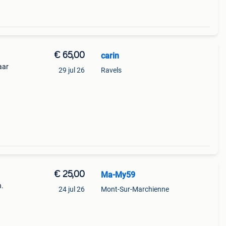
€ 65,00
carin
aar
29 jul 26
Ravels
€ 25,00
Ma-My59
n.
24 jul 26
Mont-Sur-Marchienne