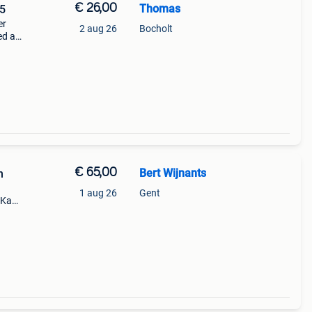
€ 26,00
Thomas
,5
er
2 aug 26
Bocholt
ed als
€ 65,00
Bert Wijnants
n
1 aug 26
Gent
. Kan