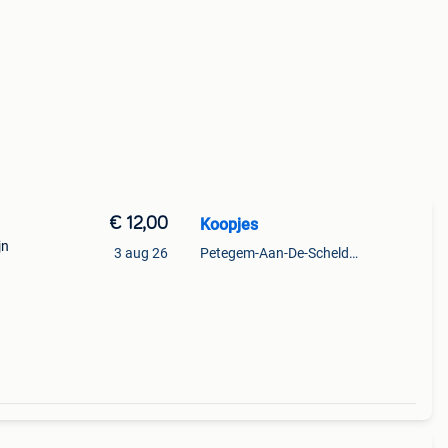
€ 12,00
Koopjes
jn
3 aug 26
Petegem-Aan-De-Schelde + Deel Van Oudenaarde