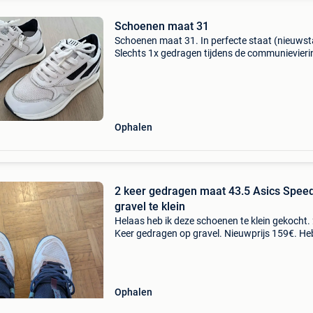
Schoenen maat 31
Schoenen maat 31. In perfecte staat (nieuwst
Slechts 1x gedragen tijdens de communievieri
koop wegens te klein. Nieuwprijs was € 110.
Ophalen
2 keer gedragen maat 43.5 Asics Spee
gravel te klein
Helaas heb ik deze schoenen te klein gekocht.
Keer gedragen op gravel. Nieuwprijs 159€. He
deze aangekocht met een kortingsbon van 40
dus heb er 120€ voor betaald. Mooie kans om
Ophalen