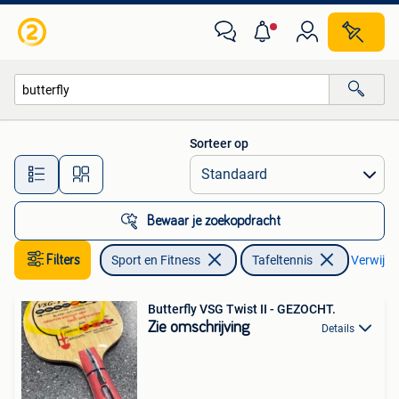
Tafeltennis
Sorteer op
Alle afstanden…
Bewaar je zoekopdracht
Filters
Sport en Fitness
Tafeltennis
Verwijder
Butterfly VSG Twist II - GEZOCHT.
Zie omschrijving
Details