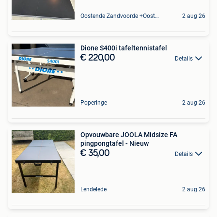
Oostende Zandvoorde +Oostende
2 aug 26
Dione S400i tafeltennistafel
€ 220,00
Details
Poperinge
2 aug 26
Opvouwbare JOOLA Midsize FA
pingpongtafel - Nieuw
€ 35,00
Details
Lendelede
2 aug 26