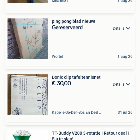
Mechelen
1 aug 26
ping pong blad nieuw!
Gereserveerd
Details
Wortel
1 aug 26
Donic clip tafeltennisnet
€ 30,00
Details
Kapelle-Op-Den-Bos En Deel Van Zemst
31 jul 26
TT-Buddy V200 3-rotatie | Retour deal |
Sla je slag!