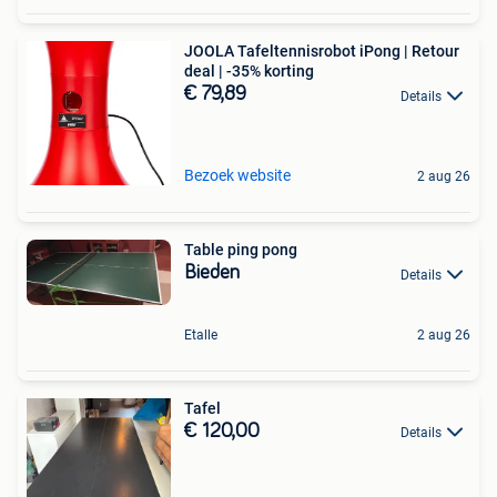
JOOLA Tafeltennisrobot iPong | Retour
deal | -35% korting
€ 79,89
Details
Bezoek website
2 aug 26
Table ping pong
Bieden
Details
Etalle
2 aug 26
Tafel
€ 120,00
Details