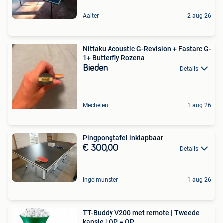
Aalter
2 aug 26
Nittaku Acoustic G-Revision + Fastarc G-
1+ Butterfly Rozena
Bieden
Details
Mechelen
1 aug 26
Pingpongtafel inklapbaar
€ 300,00
Details
Ingelmunster
1 aug 26
TT-Buddy V200 met remote | Tweede
kansje | OP = OP