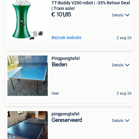
TT-Buddy V200 robot | -35% Retour Deal
| Train solo!
€ 101,85
Details
Bezoek website
2 aug 26
Pingpongtafel
Bieden
Details
Geel
2 aug 26
pingpongtafel
Gereserveerd
Details