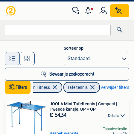
Tafeltennis
Sorteer op
Alle afstanden…
Bewaar je zoekopdracht
Filters
Sport en Fitness
Tafeltennis
Verwijder filters
JOOLA Mini Tafeltennis | Compact |
Tweede kansje, OP = OP
€ 54,34
Details
Topadvertentie
Bezoek website
3 aug 26