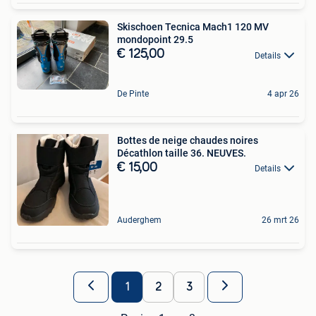
Skischoen Tecnica Mach1 120 MV
mondopoint 29.5
€ 125,00
Details
De Pinte
4 apr 26
Bottes de neige chaudes noires
Décathlon taille 36. NEUVES.
€ 15,00
Details
Auderghem
26 mrt 26
1
2
3