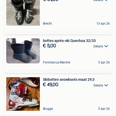
Brecht
13 apr 26
bottes après-ski Quechua 32/33
€ 5,00
Details
Forchies-La-Marche
5 apr 26
Skibotten snowboots maat 29,5
€ 49,00
Details
Brugge
5 apr 26