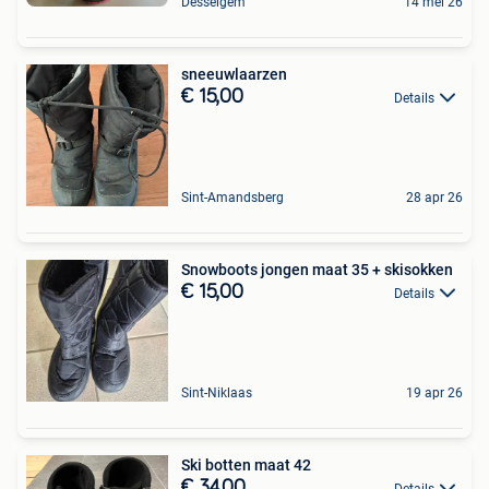
Desselgem
14 mei 26
sneeuwlaarzen
€ 15,00
Details
Sint-Amandsberg
28 apr 26
Snowboots jongen maat 35 + skisokken
€ 15,00
Details
Sint-Niklaas
19 apr 26
Ski botten maat 42
€ 34,00
Details