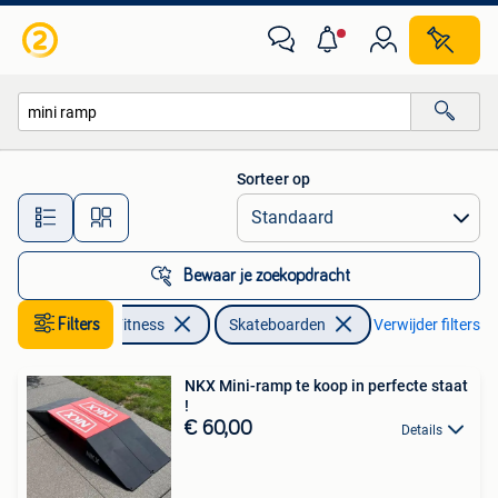
Skateboarden
Sorteer op
Alle afstanden…
Bewaar je zoekopdracht
Sport en Fitness
Filters
Skateboarden
Verwijder filters
NKX Mini-ramp te koop in perfecte staat
!
€ 60,00
Details