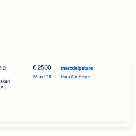
€ 25,00
marcdelpature
Z.O
26 mei 25
Ham-Sur-Heure
akari
 à
s