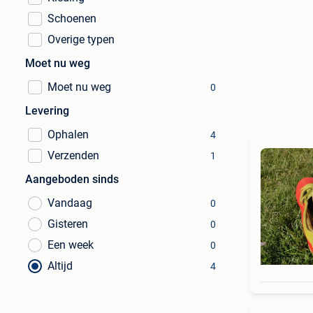
Schoenen
Overige typen
Moet nu weg
Moet nu weg
0
Levering
Ophalen
4
Verzenden
1
Aangeboden sinds
Vandaag
0
Gisteren
0
Een week
0
Altijd
4