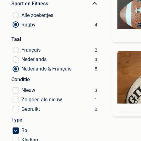
Sport en Fitness
Alle zoekertjes
Rugby
4
Taal
Français
2
Nederlands
3
Nederlands & Français
5
Conditie
Nieuw
3
Zo goed als nieuw
1
Gebruikt
0
Type
Bal
Kleding