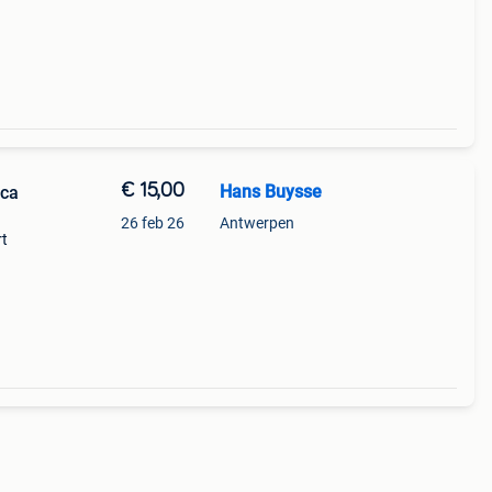
€ 15,00
Hans Buysse
ica
26 feb 26
Antwerpen
rt
van de
 De ba