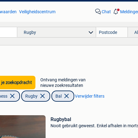
waarden
Veiligheidscentrum
Chat
Meldinge
Rugby
A
Ontvang meldingen van
 je zoekopdracht
nieuwe zoekresultaten
ness
Rugby
Bal
Verwijder filters
Rugbybal
Nooit gebruikt geweest. Enkel afhalen in morts