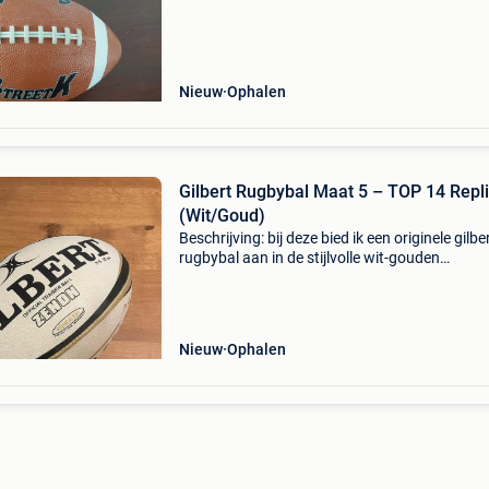
Nieuw
Ophalen
Gilbert Rugbybal Maat 5 – TOP 14 Repl
(Wit/Goud)
Beschrijving: bij deze bied ik een originele gilbe
rugbybal aan in de stijlvolle wit-gouden
kleurstelling. Het gaat om de officiële replica 
wedstrijdbal van de franse top 14 competitie.
Nieuw
Ophalen