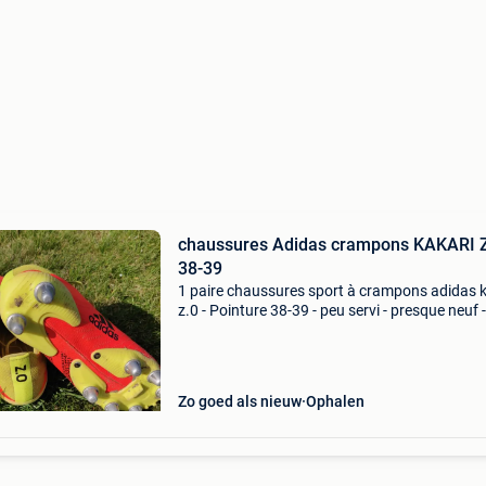
chaussures Adidas crampons KAKARI 
38-39
1 paire chaussures sport à crampons adidas k
z.0 - Pointure 38-39 - peu servi - presque neuf -
emporter sur marcinelle - envoi possible (+frai
10€) avec paiement anticipé par banque
Zo goed als nieuw
Ophalen