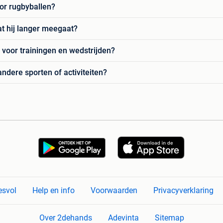
oor rugbyballen?
t hij langer meegaat?
n voor trainingen en wedstrijden?
ndere sporten of activiteiten?
esvol
Help en info
Voorwaarden
Privacyverklaring
Over 2dehands
Adevinta
Sitemap