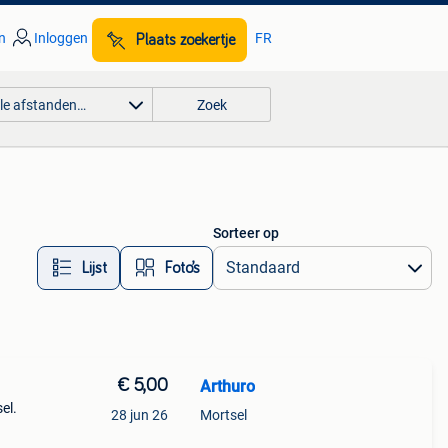
n
Inloggen
FR
Plaats zoekertje
lle afstanden…
Zoek
Sorteer op
Lijst
Foto’s
€ 5,00
Arthuro
el.
28 jun 26
Mortsel