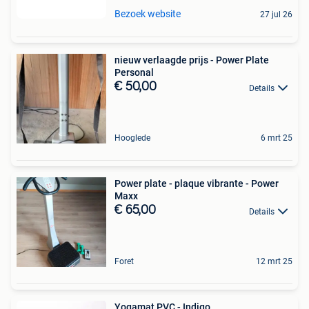
Bezoek website
27 jul 26
nieuw verlaagde prijs - Power Plate
Personal
€ 50,00
Details
Hooglede
6 mrt 25
Power plate - plaque vibrante - Power
Maxx
€ 65,00
Details
Foret
12 mrt 25
Yogamat PVC - Indigo