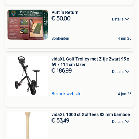
Putt ‘n Return
€ 50,00
Details
Bonheiden
4 jun 26
vidaXL Golf Trolley met Zitje Zwart 95 x
69 x 114 cm IJzer
€ 186,99
Details
Bezoek website
4 jun 26
vidaXL 1000 st Golftees 83 mm bamboe
€ 53,49
Details