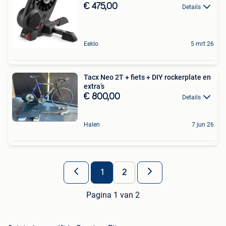
€ 475,00
Details
Eeklo
5 mrt 26
Tacx Neo 2T + fiets + DIY rockerplate en
extra’s
€ 800,00
Details
Halen
7 jun 26
1
2
Pagina 1 van 2