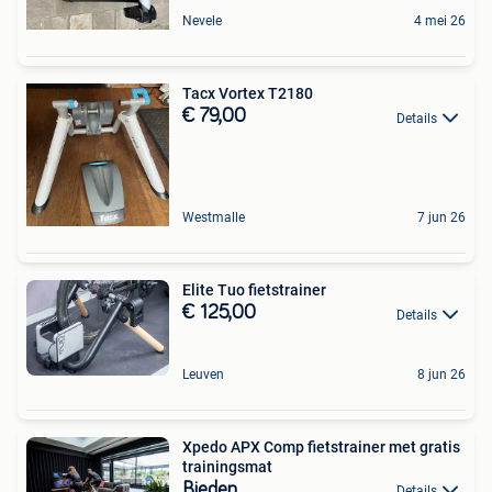
Nevele
4 mei 26
Tacx Vortex T2180
€ 79,00
Details
Westmalle
7 jun 26
Elite Tuo fietstrainer
€ 125,00
Details
Leuven
8 jun 26
Xpedo APX Comp fietstrainer met gratis
trainingsmat
Bieden
Details