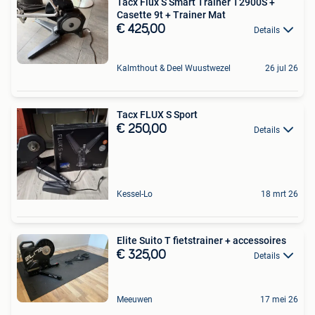
Tacx Flux S Smart Trainer T2900S +
Casette 9t + Trainer Mat
€ 425,00
Details
Kalmthout & Deel Wuustwezel
26 jul 26
Tacx FLUX S Sport
€ 250,00
Details
Kessel-Lo
18 mrt 26
Elite Suito T fietstrainer + accessoires
€ 325,00
Details
Meeuwen
17 mei 26