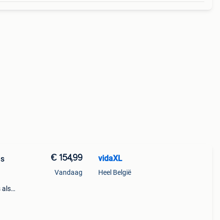
€ 154,99
vidaXL
es
Vandaag
Heel België
 als
 met
d