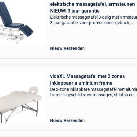
elektrische massagetafel, armsteunen
NIEUW! 3 jaar garantie
Elektrische massagetafel 3-delig met armsteu
3 jaar garantie, voor professioneel gebruik,
ontwikkeld voor fysiotherapeuten en sport
masseurs met standaard rondom schakeling, 
quint, elektrisch
Nieuw
Verzenden
vidaXL Massagetafel met 2 zones
inklapbaar aluminium frame
De 2-zone inklapbare massagetafel met alum
frame is geschikt voor massages, shiatsu en
reiki.het kussen is gevoerd met schuim met h
dichtheid en is comfortabel en bestand tegen
desinfectiemidd
Nieuw
Verzenden