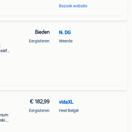
Bezoek website
Bieden
N. DG
Eergisteren
Weerde
.
usief
Af te
€ 182,99
vidaXL
Eergisteren
Heel België
inium
iki.