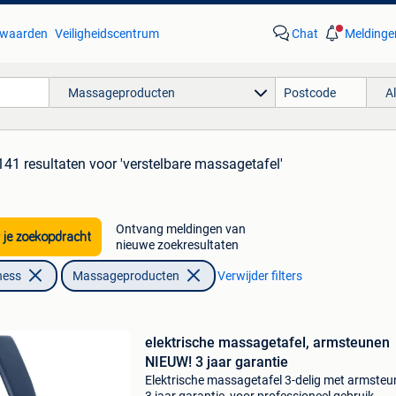
waarden
Veiligheidscentrum
Chat
Meldinge
Massageproducten
A
141 resultaten
voor 'verstelbare massagetafel'
Ontvang meldingen van
 je zoekopdracht
nieuwe zoekresultaten
ness
Massageproducten
Verwijder filters
elektrische massagetafel, armsteunen
NIEUW! 3 jaar garantie
Elektrische massagetafel 3-delig met armsteu