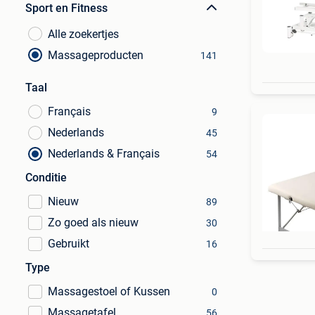
Sport en Fitness
Alle zoekertjes
Massageproducten
141
Taal
Français
9
Nederlands
45
Nederlands & Français
54
Conditie
Nieuw
89
Zo goed als nieuw
30
Gebruikt
16
Type
Massagestoel of Kussen
0
Massagetafel
56