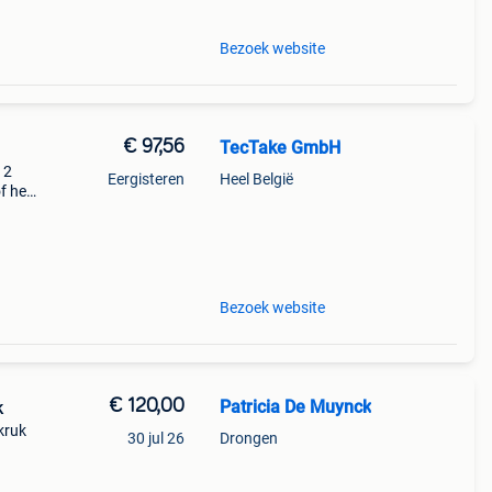
Bezoek website
€ 97,56
TecTake GmbH
 2
Eergisteren
Heel België
f het
lecht
 Met
Bezoek website
€ 120,00
Patricia De Muynck
k
kruk
30 jul 26
Drongen