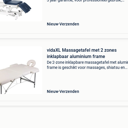
3 jaar garantie, voor professioneel gebruik,
ontwikkeld voor fysiotherapeuten en sport
masseurs met standaard rondom schakeling, 
quint, elektrisch
Nieuw
Verzenden
vidaXL Massagetafel met 2 zones
inklapbaar aluminium frame
De 2-zone inklapbare massagetafel met alum
frame is geschikt voor massages, shiatsu en
reiki.het kussen is gevoerd met schuim met h
dichtheid en is comfortabel en bestand tegen
desinfectiemidd
Nieuw
Verzenden