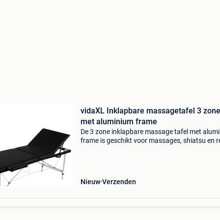
vidaXL Inklapbare massagetafel 3 zon
met aluminium frame
De 3 zone inklapbare massage tafel met alum
frame is geschikt voor massages, shiatsu en re
Het gewatteerde kussen is comfortabel en be
tegen desinfectie sprays en massage oliën. De
massa
Nieuw
Verzenden