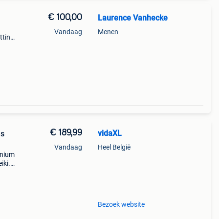
€ 100,00
Laurence Vanhecke
Vandaag
Menen
tting
€ 189,99
vidaXL
es
Vandaag
Heel België
inium
iki.
stand
Bezoek website