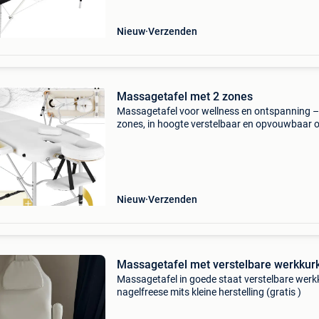
desinfectiemid
Nieuw
Verzenden
Massagetafel met 2 zones
Massagetafel voor wellness en ontspanning –
zones, in hoogte verstelbaar en opvouwbaar o
nu gaat om spierverrekkingen, rugpijn of een s
humeur – een weldadige massage helpt altijd.
dez
Nieuw
Verzenden
Massagetafel met verstelbare werkkur
Massagetafel in goede staat verstelbare werk
nagelfreese mits kleine herstelling (gratis )