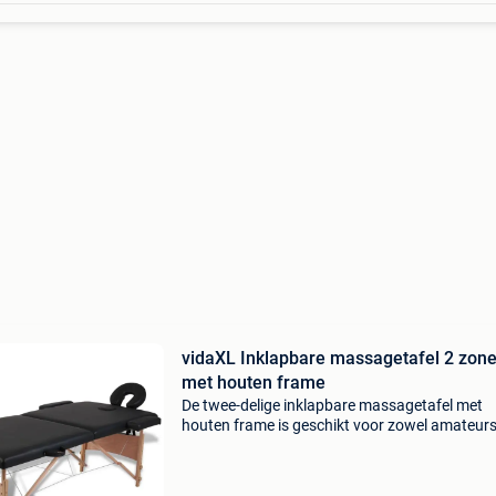
vidaXL Inklapbare massagetafel 2 zon
met houten frame
De twee-delige inklapbare massagetafel met
houten frame is geschikt voor zowel amateurs
professionals. Het kussen, gevuld met schuim
hoge dichtheid, is zeer comfortabel en bestan
tegen ontsme