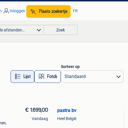
n
Inloggen
FR
Plaats zoekertje
lle afstanden…
Zoek
Sorteer op
Lijst
Foto’s
€ 1.699,00
pastra bv
Vandaag
Heel België
nen,