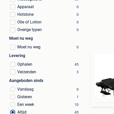
Apparaat
0
Hotstone
0
Olie of Lotion
0
Overige typen
0
Moet nu weg
Moet nu weg
0
Levering
Ophalen
45
Verzenden
3
Aangeboden sinds
Vandaag
0
Gisteren
1
Een week
10
Altijd
45