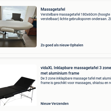
Massagetafel
Verstelbare massagetafel 180x60cm (hoogte
verstelbaar) lichte gebruiksporen onderaan. Zi
zelf mooi intact.
Zo goed als nieuw
Ophalen
vidaXL Inklapbare massagetafel 3 zon
met aluminium frame
De 3 zone inklapbare massage tafel met alum
frame is geschikt voor massages, shiatsu en re
Het gewatteerde kussen is comfortabel en be
tegen desinfectie sprays en massage oliën. De
massa
Nieuw
Verzenden