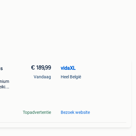
€ 189,99
vidaXL
es
Vandaag
Heel België
inium
iki.
stand
Topadvertentie
Bezoek website