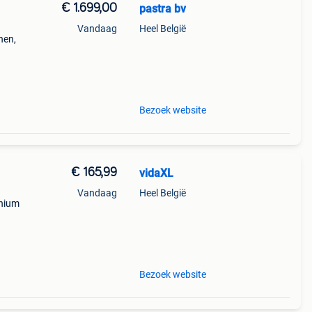
€ 1.699,00
pastra bv
Vandaag
Heel België
nen,
. De
Bezoek website
€ 165,99
vidaXL
Vandaag
Heel België
inium
oge
Bezoek website