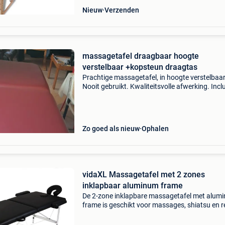
Nieuw
Verzenden
massagetafel draagbaar hoogte
verstelbaar +kopsteun draagtas
Prachtige massagetafel, in hoogte verstelbaar
Nooit gebruikt. Kwaliteitsvolle afwerking. Incl
kopsteun die binnen in de gevouwde tafel kan
opgeborgen worden. Gratis zwarte draagtas. 
halen.
Zo goed als nieuw
Ophalen
vidaXL Massagetafel met 2 zones
inklapbaar aluminum frame
De 2-zone inklapbare massagetafel met alum
frame is geschikt voor massages, shiatsu en re
Het kussen is gevoerd met schuim met hoge
dichtheid en is comfortabel en bestand tegen