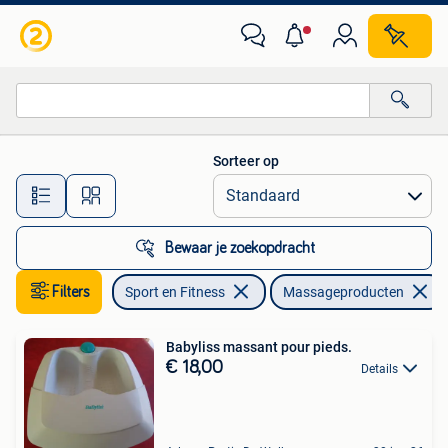
Massageproducten
Sorteer op
Alle afstanden…
Bewaar je zoekopdracht
Filters
Sport en Fitness
Massageproducten
Babyliss massant pour pieds.
€ 18,00
Details