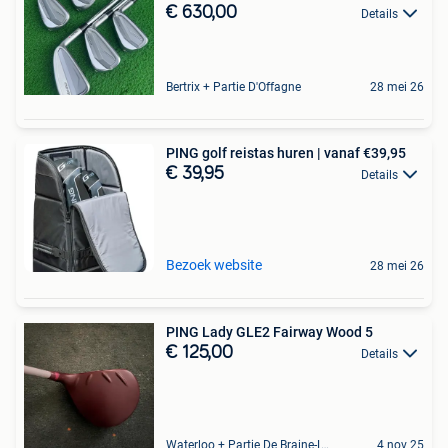
€ 630,00
Details
Bertrix + Partie D'Offagne
28 mei 26
PING golf reistas huren | vanaf €39,95
€ 39,95
Details
Bezoek website
28 mei 26
PING Lady GLE2 Fairway Wood 5
€ 125,00
Details
Waterloo + Partie De Braine-L'Alleud, De Ohain
4 nov 25