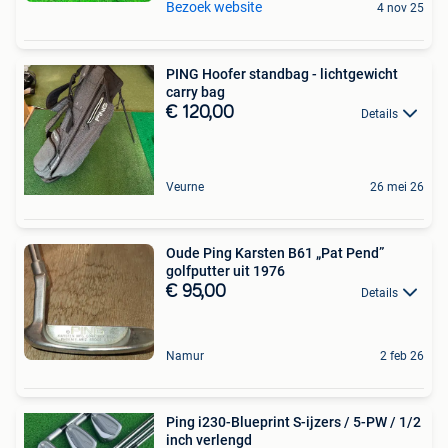
Bezoek website
4 nov 25
PING Hoofer standbag - lichtgewicht
carry bag
€ 120,00
Details
Veurne
26 mei 26
Oude Ping Karsten B61 „Pat Pend”
golfputter uit 1976
€ 95,00
Details
Namur
2 feb 26
Ping i230-Blueprint S-ijzers / 5-PW / 1/2
inch verlengd