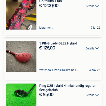
Golfclubs + tas
€ 1.200,00
Details
Libramont
17 jul 26
5 PING Lady GLE2 Hybrid
€ 125,00
Details
Waterloo + Partie De Braine-L'Alleud, De Ohain
4 nov 25
Ping G25 hybrid 4 linkshandig regular
flex golfclub
€ 95,00
Details