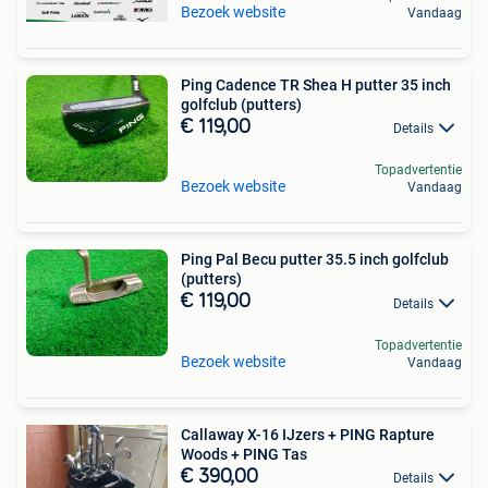
Bezoek website
Vandaag
Ping Cadence TR Shea H putter 35 inch
golfclub (putters)
€ 119,00
Details
Topadvertentie
Bezoek website
Vandaag
Ping Pal Becu putter 35.5 inch golfclub
(putters)
€ 119,00
Details
Topadvertentie
Bezoek website
Vandaag
Callaway X-16 IJzers + PING Rapture
Woods + PING Tas
€ 390,00
Details