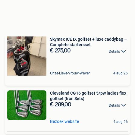
Skymax ICE IX golfset + luxe caddybag –
Complete startersset
€ 275,00
Details
Onze-Lieve-Vrouw-Waver
4 aug 26
Cleveland CG16 golfset 5/pw ladies flex
golfset (Iron Sets)
€ 289,00
Details
Bezoek website
4 aug 26