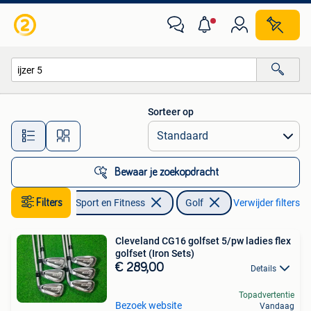
Golf
Sorteer op
Alle afstanden…
Bewaar je zoekopdracht
Filters
Sport en Fitness
Golf
Verwijder filters
Cleveland CG16 golfset 5/pw ladies flex
golfset (Iron Sets)
€ 289,00
Details
Topadvertentie
Bezoek website
Vandaag