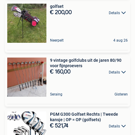
golfset
€ 200,00
Details
Neerpelt
4 aug 26
9 vintage golfclubs uit de jaren 80/90
voor fijnproevers
€ 160,00
Details
Seraing
Gisteren
PGM G300 Golfset Rechts | Tweede
kansje | OP = OP (golfsets)
€ 521,74
Details