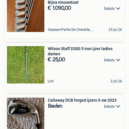
Bijna nieuwstaat
€ 1.090,00
Details
Oupeye+Partie De Cheratte, Herstal Et Wandre
25 jul 26
Wilson Staff D300 5 iron ijzer ladies
dames
€ 25,00
Details
Lint
2 jul 26
Callaway DCB forged ijzers 5-sw 2023
Bieden
Details