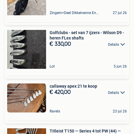
Zingem+Deel Dikkelvenne En Nederzwalm-Hermelgem
27 jul 26
Golfclubs - set van 7 ijzers - Wilson D9 -
heren FLex shafts
€ 330,00
Details
Lot
5 jun 26
callaway apex 21 te koop
€ 420,00
Details
Ravels
23 jul 26
Titleist T150 — Series 4 tot PW (44) —