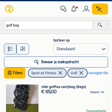
Golf
Sorteer op
Alle afstanden…
Bewaar je zoekopdracht
Filters
Sport en Fitness
Golf
Verwijder filters
nike golftas carrybag (Bags)
€ 65,00
Details
Topadvertentie