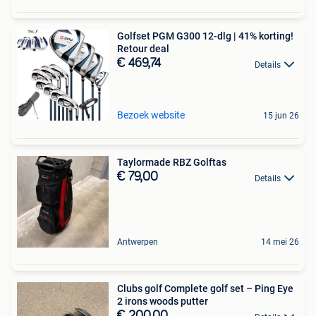
Golfset PGM G300 12-dlg | 41% korting!
Retour deal
€ 469,74
Details
Bezoek website
15 jun 26
Taylormade RBZ Golftas
€ 79,00
Details
Antwerpen
14 mei 26
Clubs golf Complete golf set – Ping Eye
2 irons woods putter