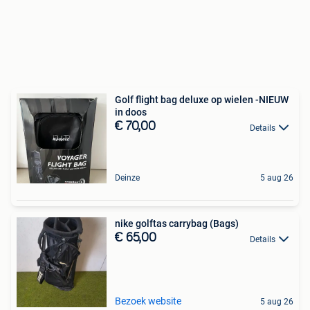
Golf flight bag deluxe op wielen -NIEUW
in doos
€ 70,00
Details
Deinze
5 aug 26
nike golftas carrybag (Bags)
€ 65,00
Details
Bezoek website
5 aug 26