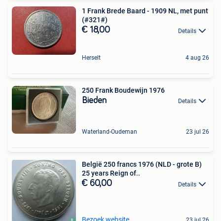
1 Frank Brede Baard - 1909 NL, met punt
(#321#)
€ 18,00
Details
Herselt
4 aug 26
250 Frank Boudewijn 1976
Bieden
Details
Waterland-Oudeman
23 jul 26
België 250 francs 1976 (NLD - grote B)
25 years Reign of..
€ 60,00
Details
Bezoek website
23 jul 26