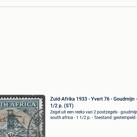
Zuid-Afrika 1933 - Yvert 76 - Goudmijn -
1/2 p. (ST)
Zegel uit een reeks van 2 postzegels - goudmijn
south africa - 1 1/2 p. - Toestand: gestempeld -
1933 - catalogus: yvert 2024 - blz. 20 - Numme
yvert 76 - cataloguswaarde: 0,15 € - r