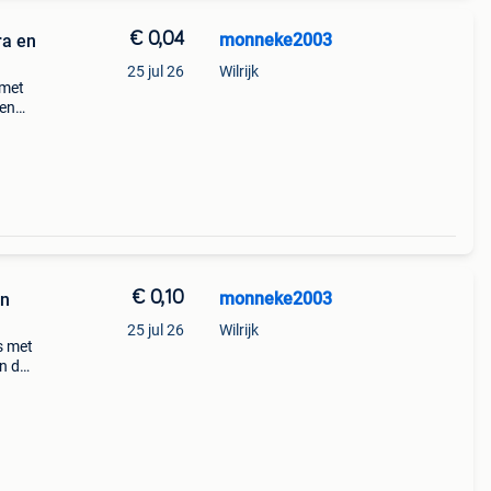
€ 0,04
monneke2003
ra en
25 jul 26
Wilrijk
 met
 en
aobab
€ 0,10
monneke2003
en
25 jul 26
Wilrijk
s met
n de
 yvert