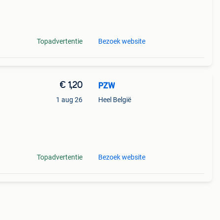
Topadvertentie
Bezoek website
€ 1,20
PZW
1 aug 26
Heel België
Topadvertentie
Bezoek website