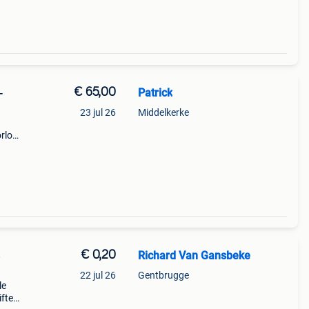
€ 65,00
Patrick
-
23 jul 26
Middelkerke
orlog
en ve
€ 0,20
Richard Van Gansbeke
e
22 jul 26
Gentbrugge
le
fte