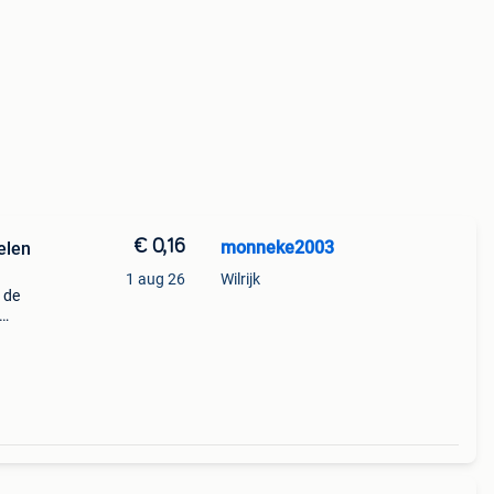
€ 0,16
monneke2003
elen
1 aug 26
Wilrijk
 de
 -
rde: