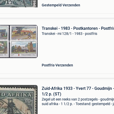
Gestempeld
Verzenden
Transkei - 1983 - Postkantoren - Postfri
Transkei - mi 128/1 - 1983 - postfris
Postfris
Verzenden
Zuid-Afrika 1933 - Yvert 77 - Goudmijn -
1/2 p. (ST)
Zegel uit een reeks van 2 postzegels - goudmijn
suid afrika - 1 1/2 p. - Toestand: gestempeld - j
1933 - catalogus: yvert 2024 - blz. 20 - Numme
yvert 77 - cataloguswaarde: 0,15 € - re