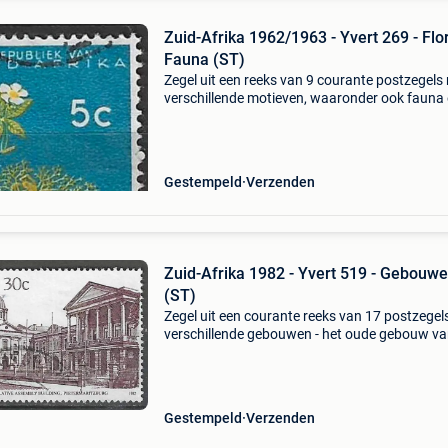
Zuid-Afrika 1962/1963 - Yvert 269 - Flo
Fauna (ST)
Zegel uit een reeks van 9 courante postzegels
verschillende motieven, waaronder ook fauna
flora - adansonia digitata of de afrikaanse b
of afrikaanse apenbroodboom. - Toestand:
gestempeld
Gestempeld
Verzenden
Zuid-Afrika 1982 - Yvert 519 - Gebouw
(ST)
Zegel uit een courante reeks van 17 postzegel
verschillende gebouwen - het oude gebouw va
nationale vergadering in pietermaritburg -
toestand: gestempeld - jaar: 1982 - catalogus:
13/20
Gestempeld
Verzenden