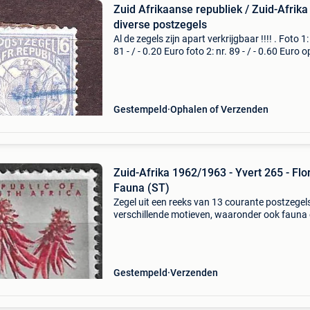
Zuid Afrikaanse republiek / Zuid-Afrika 
diverse postzegels
Al de zegels zijn apart verkrijgbaar !!!! . Foto 1:
81 - / - 0.20 Euro foto 2: nr. 89 - / - 0.60 Euro 
half penny / plakker foto 3: nr. 110 - / - 1.50 Eu
South afrika / suid afrika . Fot
Gestempeld
Ophalen of Verzenden
Zuid-Afrika 1962/1963 - Yvert 265 - Flo
Fauna (ST)
Zegel uit een reeks van 13 courante postzegel
verschillende motieven, waaronder ook fauna
flora - erythrina lysistemon is een soort loofb
de erwtenfamilie, fabaceae , die inheems is in 
Gestempeld
Verzenden