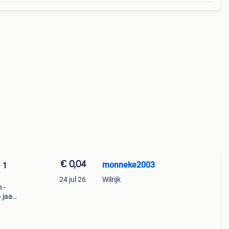
€ 0,04
monneke2003
 1
24 jul 26
Wilrijk
 -
 jaar:
r(s):