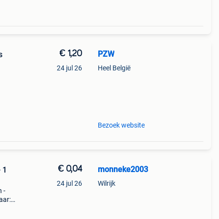
€ 1,20
PZW
s
24 jul 26
Heel België
Bezoek website
€ 0,04
monneke2003
 1
24 jul 26
Wilrijk
 -
aar:
r(s):