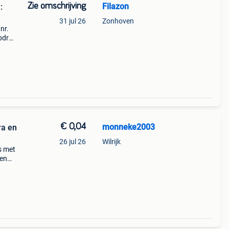
Zie omschrijving
Filazon
:
31 jul 26
Zonhoven
 nr.
opdruk
ro .
€ 0,04
monneke2003
ra en
26 jul 26
Wilrijk
s met
 en
oom in
z