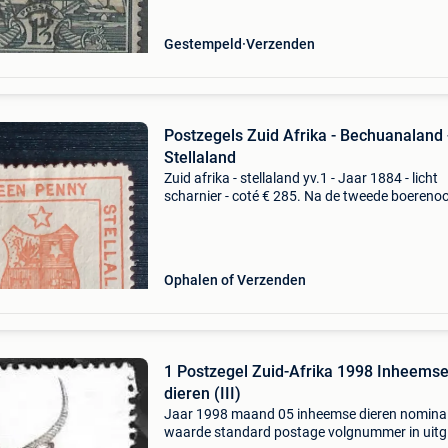
Gestempeld
Verzenden
Postzegels Zuid Afrika - Bechuanaland 
Stellaland
Zuid afrika - stellaland yv.1 - Jaar 1884 - licht
scharnier - coté € 285. Na de tweede boereno
kwamen oranje vrijstaat en de zuid afrikaanse
republiek onder brits bestuur. De namen werd
Ophalen of Verzenden
1 Postzegel Zuid-Afrika 1998 Inheems
dieren (III)
Jaar 1998 maand 05 inheemse dieren nomina
waarde standard postage volgnummer in uitgi