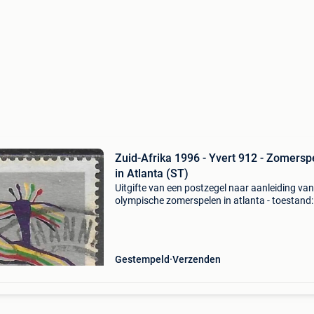
Zuid-Afrika 1996 - Yvert 912 - Zomersp
in Atlanta (ST)
Uitgifte van een postzegel naar aanleiding van
olympische zomerspelen in atlanta - toestand:
gestempeld - jaar: 1996 - catalogus: yvert 2018
blz. 45 - Nummer(s): yvert 912 - cataloguswaa
0,80
Gestempeld
Verzenden