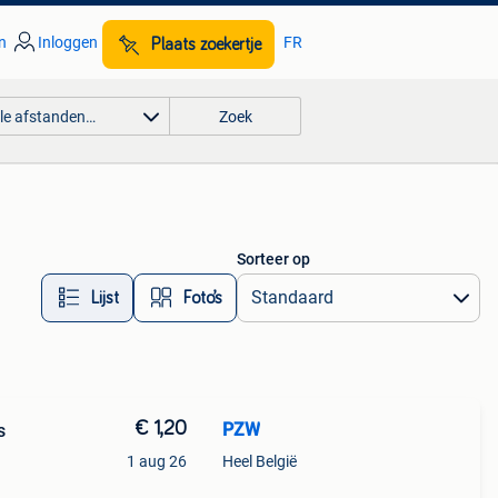
n
Inloggen
FR
Plaats zoekertje
lle afstanden…
Zoek
Sorteer op
Lijst
Foto’s
€ 1,20
PZW
s
1 aug 26
Heel België