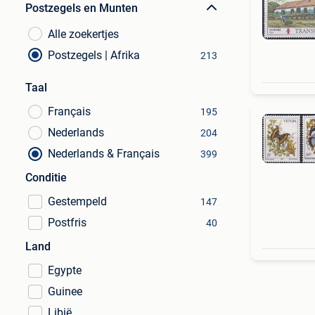
Postzegels en Munten
Alle zoekertjes
Postzegels | Afrika
213
Taal
Français
195
Nederlands
204
Nederlands & Français
399
Conditie
Gestempeld
147
Postfris
40
Land
Egypte
Guinee
Libië