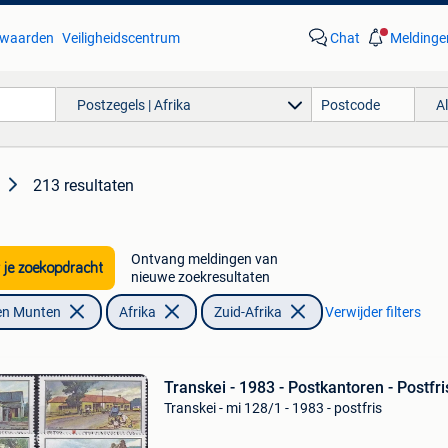
waarden
Veiligheidscentrum
Chat
Meldinge
Postzegels | Afrika
A
213 resultaten
Ontvang meldingen van
 je zoekopdracht
nieuwe zoekresultaten
en Munten
Afrika
Zuid-Afrika
Verwijder filters
Transkei - 1983 - Postkantoren - Postfri
Transkei - mi 128/1 - 1983 - postfris