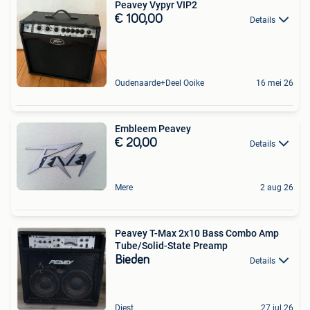
Peavey Vypyr VIP2
€ 100,00
Details
Oudenaarde+Deel Ooike
16 mei 26
Embleem Peavey
€ 20,00
Details
Mere
2 aug 26
Peavey T-Max 2x10 Bass Combo Amp
Tube/Solid-State Preamp
Bieden
Details
Diest
27 jul 26