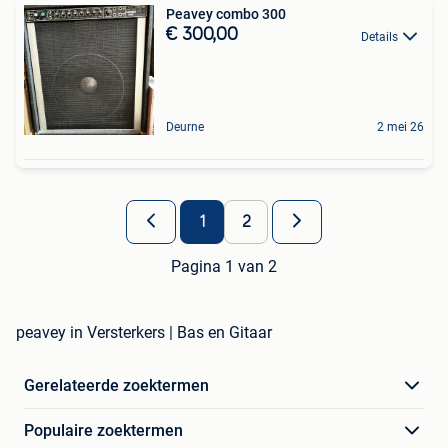
Peavey combo 300
€ 300,00
Details
Deurne
2 mei 26
1
2
Pagina 1 van 2
peavey in Versterkers | Bas en Gitaar
Gerelateerde zoektermen
Populaire zoektermen