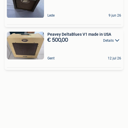
Lede
9 jun 26
Peavey DeltaBlues V1 made in USA
€ 500,00
Details
Gent
12 jul 26