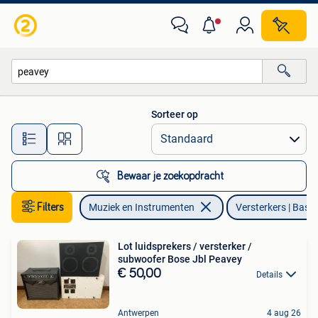
Versterkers | Bas en Gitaar
Sorteer op
Alle afstanden…
Bewaar je zoekopdracht
Filters
Muziek en Instrumenten
Versterkers | Bas e
Lot luidsprekers / versterker /
subwoofer Bose Jbl Peavey
€ 50,00
Details
Antwerpen
4 aug 26