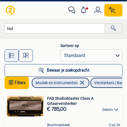
Versterkers | Bas en Gitaar
Sorteer op
Alle afstanden…
Bewaar je zoekopdracht
Filters
Muziek en Instrumenten
Versterkers | Bas e
FAD Studioblaster Class A
Gitaarversterker
€ 785,00
Details
Boortmeerbeek
3 jul 26