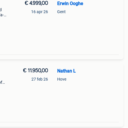
€ 4.999,00
Erwin Ooghe
d
16 apr 26
Gent
fa-
r.
€ 11.950,00
Nathan L
27 feb 26
Hove
of
ument
 such