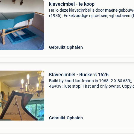
klavecimbel - te koop
Hallo deze klavecimbel is door maene gebouw
(1985). Enkelvoudige rij toetsen, vijf octaven (
fa), halve toon verstelbaar, 1m op 2m ongevee
Mijn moeder speelde er op tot een paar jaar
geleden. Het
Gebruikt
Ophalen
Klavecimbel - Ruckers 1626
Build by knud kaufmann in 1968. 2 X 8&#39;,
4&#39;, lute stop. First and only owner. Copy 
ruckers model 1626. Wooden jacks. The instr
has been used in concerts and for recordings
Gebruikt
Ophalen