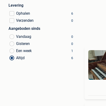
Levering
Ophalen
6
Verzenden
0
Aangeboden sinds
Vandaag
0
Gisteren
0
Een week
1
Altijd
6