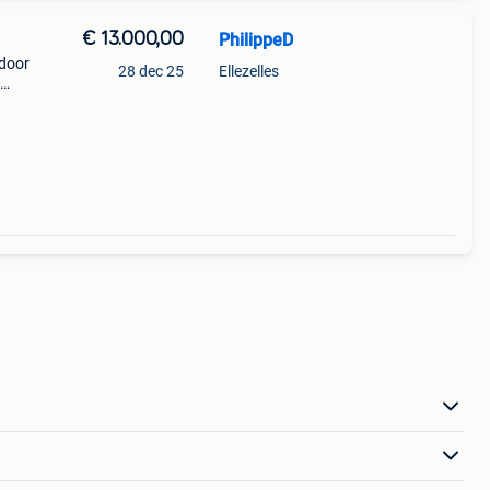
€ 13.000,00
PhilippeD
door
28 dec 25
Ellezelles
engte
et 4