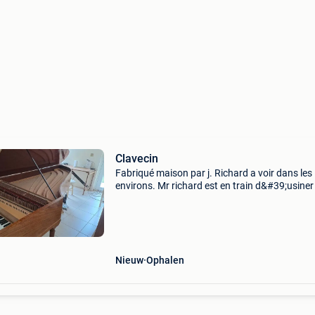
Clavecin
Fabriqué maison par j. Richard a voir dans les
environs. Mr richard est en train d&#39;usiner
4eme clavecin. Il en existe trois à vendre a voir
place avec visite de l&#39;atelier et le
Nieuw
Ophalen