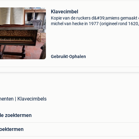
Klavecimbel
Kopie van de ruckers d&#39;amiens gemaakt 
michel van hecke in 1977 (origineel rond 1620,
momenteel in de cité de la musique in parijs) l
220 cm ambitus sol°/ut 5 short octaaf cabriol
Gebruikt
Ophalen
enten | Klavecimbels
de zoektermen
zoektermen