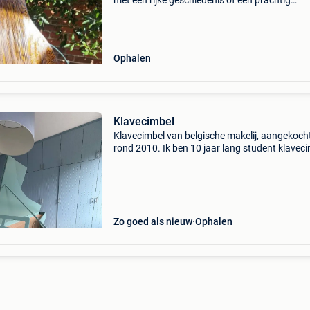
met een rijke geschiedenis of een prachtig
decoratiestuk? Deze antieke concertciter (zith
heeft een zeer karakteristieke houtnerf en een
warme, klassi
Ophalen
Klavecimbel
Klavecimbel van belgische makelij, aangekoch
rond 2010. Ik ben 10 jaar lang student klavec
geweest op hoog niveau, maar moet helaas
afscheid nemen van mijn klavecimbel wegens
plaatsgebrek. De kl
Zo goed als nieuw
Ophalen