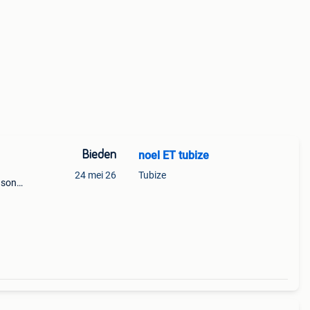
Bieden
noel ET tubize
24 mei 26
Tubize
 son
 sur