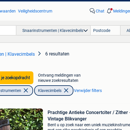
waarden
Veiligheidscentrum
Chat
Meldinge
Snaarinstrumenten | Klavecimbels
A
6 resultaten
n | Klavecimbels
Ontvang meldingen van
 je zoekopdracht
nieuwe zoekresultaten
nstrumenten
Klavecimbels
Verwijder filters
Prachtige Antieke Concertciter / Zither 
Vintage Blikvanger
Bent u op zoek naar een uniek muziekinstrum