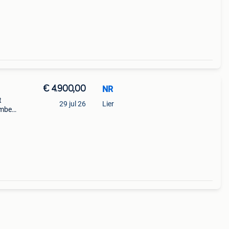
er)
€ 4.900,00
NR
t
29 jul 26
Lier
imbel