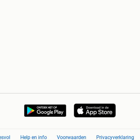
esvol
Help en info
Voorwaarden
Privacyverklaring