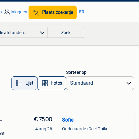
n
Inloggen
FR
Plaats zoekertje
lle afstanden…
Zoek
Sorteer op
Lijst
Foto’s
€ 75,00
Sofie
–
4 aug 26
Oudenaarde+Deel Ooike
ent