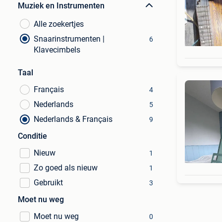
Muziek en Instrumenten
Alle zoekertjes
Snaarinstrumenten |
6
Klavecimbels
Taal
Français
4
Nederlands
5
Nederlands & Français
9
Conditie
Nieuw
1
Zo goed als nieuw
1
Gebruikt
3
Moet nu weg
Moet nu weg
0