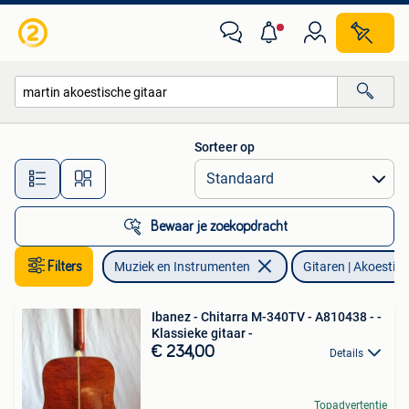
Snaarinstrumenten | Gitaren | Akoestisch
Sorteer op
Alle afstanden…
Bewaar je zoekopdracht
Filters
Muziek en Instrumenten
Gitaren | Akoestis
Ibanez - Chitarra M-340TV - A810438 - -
Klassieke gitaar -
€ 234,00
Details
Topadvertentie