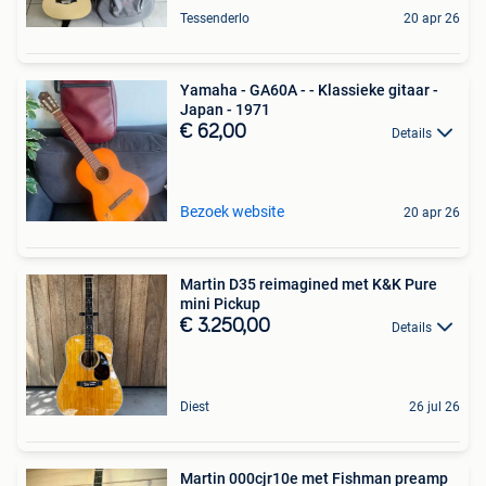
Tessenderlo
20 apr 26
Yamaha - GA60A - - Klassieke gitaar -
Japan - 1971
€ 62,00
Details
Bezoek website
20 apr 26
Martin D35 reimagined met K&K Pure
mini Pickup
€ 3.250,00
Details
Diest
26 jul 26
Martin 000cjr10e met Fishman preamp