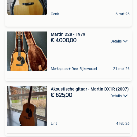
Genk
6 mrt 26
Martin D28 - 1979
€ 4.000,00
Details
Merksplas + Deel Rijkevorsel
21 mei 26
Akoustische gitaar - Martin DX1R (2007)
€ 625,00
Details
Lint
4 feb 26