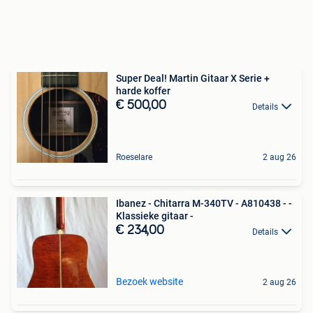
Super Deal! Martin Gitaar X Serie +
harde koffer
€ 500,00
Details
Roeselare
2 aug 26
Ibanez - Chitarra M-340TV - A810438 - -
Klassieke gitaar -
€ 234,00
Details
Bezoek website
2 aug 26