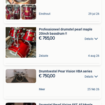
Eindhout
29 jul 26
Professioneel drumstel pearl maple
20inch bassdrum !!
€ 765,00
Details
Zelzate
4 aug 26
Drumtoestel Pear Vision VBA series
€ 750,00
Details
Meer
25 feb 26
Drumstel Pearl Vision SST All Maple