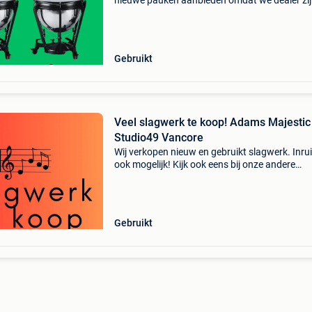
nieuwe pauken aanbieden omdat we dealer zij
o.a. Adams, majestic en ludwig. We zijn altijd 
zoek naar pauken en ander slagwerk . Heb je o
wee
Gebruikt
Veel slagwerk te koop! Adams Majestic
Studio49 Vancore
Wij verkopen nieuw en gebruikt slagwerk. Inruil
ook mogelijk! Kijk ook eens bij onze andere
advertenties. Buisklokken, pauken, marimba,
xylofoon, vibrafoon, klokkenspel, concertbas
snaredrum,
Gebruikt