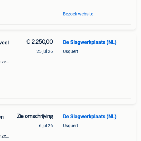
Bezoek website
€ 2.250,00
De Slagwerkplaats (NL)
veel
25 jul 26
Usquert
onze
ken -
rom
Zie omschrijving
De Slagwerkplaats (NL)
en
6 jul 26
Usquert
onze