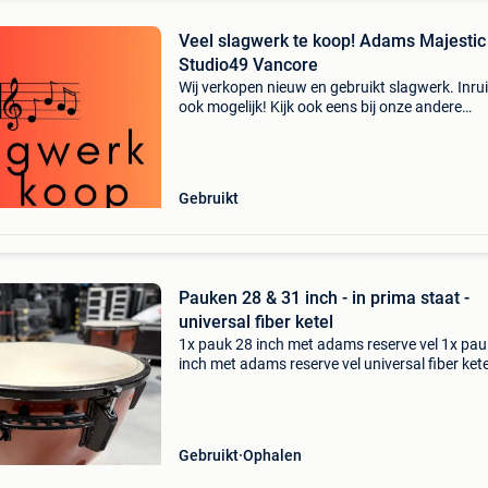
Veel slagwerk te koop! Adams Majestic
Studio49 Vancore
Wij verkopen nieuw en gebruikt slagwerk. Inruil
ook mogelijk! Kijk ook eens bij onze andere
advertenties. Buisklokken, pauken, marimba,
xylofoon, vibrafoon, klokkenspel, concertbas
snaredrum,
Gebruikt
Pauken 28 & 31 inch - in prima staat -
universal fiber ketel
1x pauk 28 inch met adams reserve vel 1x pau
inch met adams reserve vel universal fiber kete
(pauken- timpani) ze worden samen verkocht! 
ex btw
Gebruikt
Ophalen