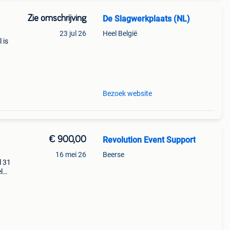
Zie omschrijving
De Slagwerkplaats (NL)
23 jul 26
Heel België
 is
sdrum,
Bezoek website
€ 900,00
Revolution Event Support
16 mei 26
Beerse
l 31
l
Prijs