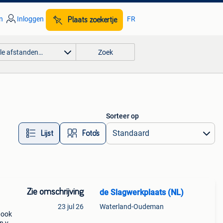
n
Inloggen
FR
Plaats zoekertje
lle afstanden…
Zoek
Sorteer op
Lijst
Foto’s
Zie omschrijving
de Slagwerkplaats (NL)
23 jul 26
Waterland-Oudeman
 ook