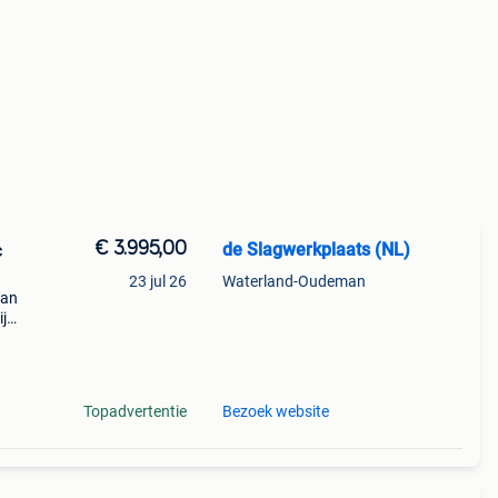
€ 3.995,00
de Slagwerkplaats (NL)
c
23 jul 26
Waterland-Oudeman
van
j
rse
dere
Topadvertentie
Bezoek website