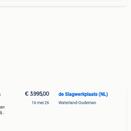
€ 3.995,00
de Slagwerkplaats (NL)
c
16 mei 26
Waterland-Oudeman
van
j
rse
dere