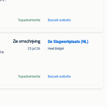
n van
op
f
Topadvertentie
Bezoek website
Zie omschrijving
De Slagwerkplaats (NL)
23 jul 26
Heel België
 is
sdrum,
Topadvertentie
Bezoek website