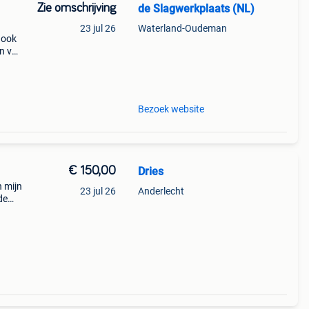
Zie omschrijving
de Slagwerkplaats (NL)
23 jul 26
Waterland-Oudeman
 ook
n van
op
f
Bezoek website
€ 150,00
Dries
 mijn
23 jul 26
Anderlecht
de
ken en