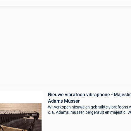
Nieuwe vibrafoon vibraphone - Majesti
Adams Musser
Wij verkopen nieuwe en gebruikte vibrafoons 
o.a. Adams, musser, bergerault en majestic. Wi
verkopen nieuw en gebruikt slagwerk van dive
merken. Inruil is mogelijk! Kijk ook bij onze an
adv