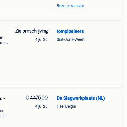
Bezoek website
Zie omschrijving
tompipeleers
er
4 jul 26
Sint-Joris-Weert
ams
3"
€ 4.475,00
De Slagwerkplaats (NL)
s -
4 jul 26
Heel België
en
open
n.