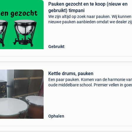
Pauken gezocht en te koop (nieuw en
gebruikt) timpani
We zijn altijd op zoek naar pauken. Wij kunnen
nieuwe pauken aanbieden omdat we dealer zij
o.a. Adams, majestic en ludwig. We zijn altijd 
zoek naar pauken en ander slagwerk . Heb je o
wee
Gebruikt
Kettle drums, pauken
Een paar pauken. Komen van de harmonie van
oude middelbare school. Premier vellen in goe
staat. Voeten uitschuifbaar. Komen met stok
ronde plank ter bescherming van de vellen.
Ophalen