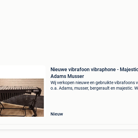
Nieuwe vibrafoon vibraphone - Majesti
Adams Musser
Wij verkopen nieuwe en gebruikte vibrafoons 
o.a. Adams, musser, bergerault en majestic. Wi
verkopen nieuw en gebruikt slagwerk van dive
merken. Inruil is mogelijk! Kijk ook bij onze an
adv
Nieuw