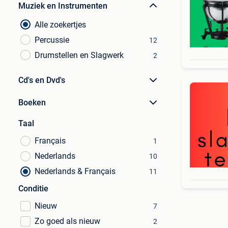
Muziek en Instrumenten
Alle zoekertjes
Percussie
12
Drumstellen en Slagwerk
2
Cd's en Dvd's
Boeken
Taal
Français
1
Nederlands
10
Nederlands & Français
11
Conditie
Nieuw
7
Zo goed als nieuw
2