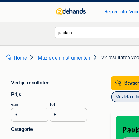
Help en info
Voor
22 resultaten
voo
Home
Muziek en Instrumenten
Verfijn resultaten
Bewaar
Prijs
Muziek en I
van
tot
€
€
Categorie