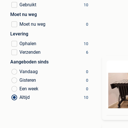
Gebruikt
10
Moet nu weg
Moet nu weg
0
Levering
Ophalen
10
Verzenden
6
Aangeboden sinds
Vandaag
0
Gisteren
0
Een week
0
Altijd
10