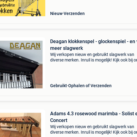
advertenties
Nieuw
Verzenden
Deagan klokkenspel - glockenspiel - en 
meer slagwerk
Wij verkopen nieuw en gebruikt slagwerk van
diverse merken. Inruil is mogelijk! Kijk ook bij 
andere advertenties. Marimba - xylofoon - pau
buisklokken - klokkenspel - vibrafoon - grote t
Gebruikt
Ophalen of Verzenden
Adams 4.3 rosewood marimba - Solist 
Concert
Wij verkopen nieuw en gebruikt slagwerk van
diverse merken. Inruil is mogelijk! Kijk ook bij 