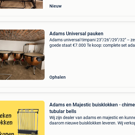
Nieuw
Adams Universal pauken
Adams universal timpani 23"/26"/29"/32" – ze
goede staat €7.000 Te koop: complete set ad
universal timpani met koperen ketels. Maten 2
26" 29" 32" d
Ophalen
Adams en Majestic buisklokken - chime
tubular bells
Wij zijn dealer van adams en majestic en kunn
daarom nieuwe buisklokken leveren. Wij verk
nieuw en gebruikt slagwerk van diverse merke
Inruil is mogelijk! Kijk ook bij onze andere