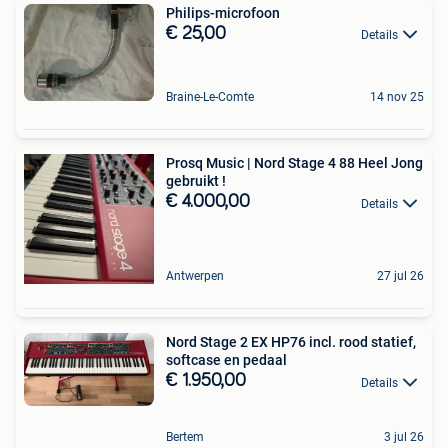
Philips-microfoon
€ 25,00
Details
Braine-Le-Comte
14 nov 25
Prosq Music | Nord Stage 4 88 Heel Jong
gebruikt !
€ 4.000,00
Details
Antwerpen
27 jul 26
Nord Stage 2 EX HP76 incl. rood statief,
softcase en pedaal
€ 1.950,00
Details
Bertem
3 jul 26