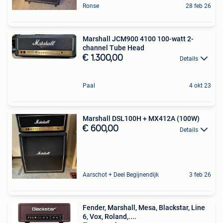
Ronse
28 feb 26
Marshall JCM900 4100 100-watt 2-
channel Tube Head
€ 1.300,00
Details
Paal
4 okt 23
Marshall DSL100H + MX412A (100W)
€ 600,00
Details
Aarschot + Deel Begijnendijk
3 feb 26
Fender, Marshall, Mesa, Blackstar, Line
6, Vox, Roland,....