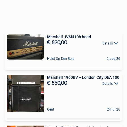
Marshall JVM410h head
€ 820,00
Details
Heist-Op-Den-Berg
2 aug 26
Marshall 1960BV + London City DEA 100
€ 850,00
Details
Gent
24 jul 26