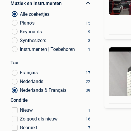
Muziek en Instrumenten
Alle zoekertjes
Piano's
15
Keyboards
9
Synthesizers
3
Instrumenten | Toebehoren
1
Taal
Français
17
Nederlands
22
Nederlands & Français
39
Conditie
Nieuw
1
Zo goed als nieuw
16
Gebruikt
7