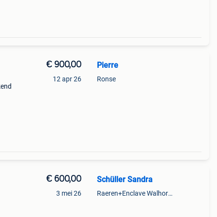
€ 900,00
Pierre
12 apr 26
Ronse
kend
e
€ 600,00
Schüller Sandra
3 mei 26
Raeren+Enclave Walhorn + Gebietsteil Eupen