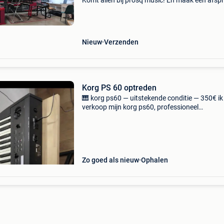
Komt allen bij prosq music! En maak een afsp
in de showroom van de benelux. Vol van uniek
keyboards/synthesizers/digitale piano's. Wij zi
Nieuw
Verzenden
Korg PS 60 optreden
🎹 korg ps60 — uitstekende conditie — 350€ ik
verkoop mijn korg ps60, professioneel
toetsenbord/synthesizer met 61 toetsen, in
uitstekende staat. ✅ Geluiden van hoge kwalite
piano, orgel, synt
Zo goed als nieuw
Ophalen