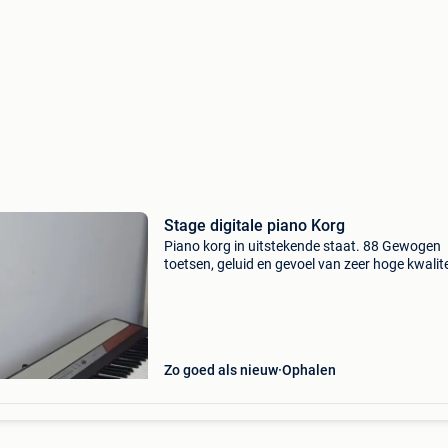
Stage digitale piano Korg
Piano korg in uitstekende staat. 88 Gewogen
toetsen, geluid en gevoel van zeer hoge kwalite
De piano werkt perfect. Originele standaard,
pedaal, stroom adapter, hoes, partituurhoude
(kleine bescha
Zo goed als nieuw
Ophalen