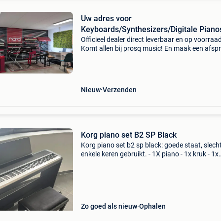
Uw adres voor
Keyboards/Synthesizers/Digitale Piano
Prosq
Officieel dealer direct leverbaar en op voorraa
Komt allen bij prosq music! En maak een afsp
in de showroom van de benelux. Vol van uniek
keyboards/synthesizers/digitale piano's. Wij zi
Nieuw
Verzenden
Korg piano set B2 SP Black
Korg piano set b2 sp black: goede staat, slech
enkele keren gebruikt. - 1X piano - 1x kruk - 1x
pedalen - 1x koptelefoon - 1x kabel - 1x boek
notenleer - 1x boek beginner enkel af te halen
bieden to
Zo goed als nieuw
Ophalen