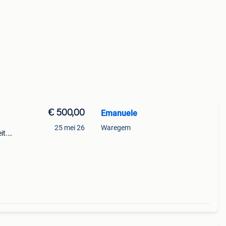
€ 500,00
Emanuele
25 mei 26
Waregem
it.
r