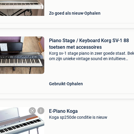
Zo goed als nieuw
Ophalen
Piano Stage / Keyboard Korg SV-1 88
toetsen met accessoires
Korg sv-1 stage piano in zeer goede staat. Be
om zijn unieke vintage sound en intuïtieve
bediening met directe knoppen. Ideaal voor liv
optredens en studio, met een authentiek
klaviergevoel dankz
Gebruikt
Ophalen
E-Piano Koga
Koga sp250de conditie is nieuw