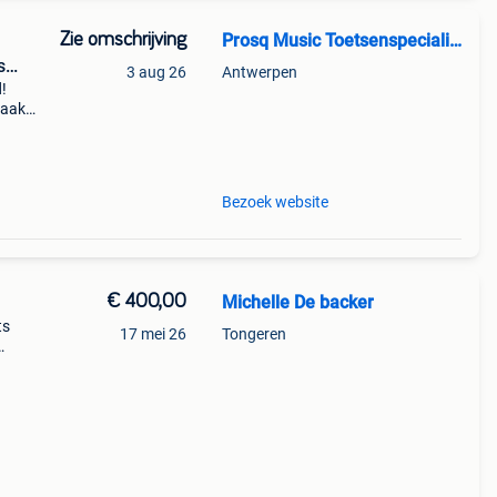
Zie omschrijving
Prosq Music Toetsenspecialist
s
3 aug 26
Antwerpen
d!
raak
e
jn o
Bezoek website
€ 400,00
Michelle De backer
ts
17 mei 26
Tongeren