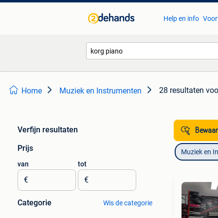
Help en info
Voor
28 resultaten
voo
Home
Muziek en Instrumenten
Verfijn resultaten
Bewaar
Prijs
Muziek en I
van
tot
€
€
Categorie
Wis de categorie