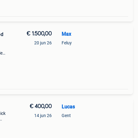
€ 1.500,00
Max
ed
20 jun 26
Feluy
le
ntage
€ 400,00
Lucas
ick
14 jun 26
Gent