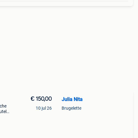
€ 150,00
Julia Nita
sche
10 jul 26
Brugelette
utel
ste