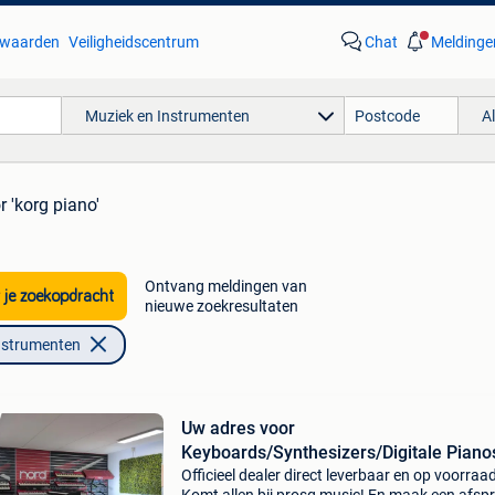
waarden
Veiligheidscentrum
Chat
Meldinge
Muziek en Instrumenten
A
r 'korg piano'
Ontvang meldingen van
 je zoekopdracht
nieuwe zoekresultaten
nstrumenten
Uw adres voor
Keyboards/Synthesizers/Digitale Piano
Prosq
Officieel dealer direct leverbaar en op voorraa