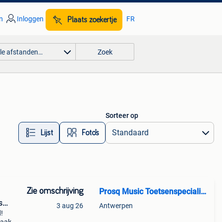
n
Inloggen
FR
Plaats zoekertje
lle afstanden…
Zoek
Sorteer op
Lijst
Foto’s
Zie omschrijving
Prosq Music Toetsenspecialist
s
3 aug 26
Antwerpen
d!