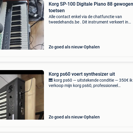
Korg SP-100 Digitale Piano 88 gewoge
toetsen
Alle contact enkel via de chatfunctie van
tweedehands.be . Dit instrument verkeert in
absolute bijna-nieuwstaat en is technisch 100
orde.de piano heeft altijd in een rookvrije
homestudio gestaan e
Zo goed als nieuw
Ophalen
Korg ps60 voert synthesizer uit
🎹 korg ps60 — uitstekende conditie — 350€ ik
verkoop mijn korg ps60, professioneel
toetsenbord/synthesizer met 61 toetsen, in
uitstekende staat. ✅ Geluiden van hoge kwalite
piano, orgel, synt
Zo goed als nieuw
Ophalen