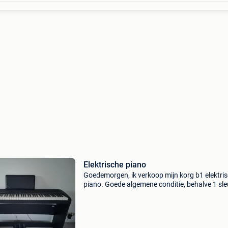
Elektrische piano
Goedemorgen, ik verkoop mijn korg b1 elektri
piano. Goede algemene conditie, behalve 1 sle
die niet meer werkt (rood omcirkeld op de laat
foto). Brugelette regio 7940