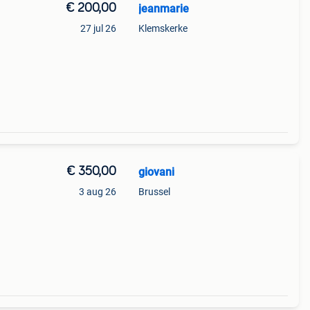
€ 200,00
jeanmarie
n
27 jul 26
Klemskerke
% in
€ 350,00
giovani
3 aug 26
Brussel
it: