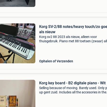
Korg SV-2/88 notes/heavy touch/zo go
als nieuw
Korg sv2 88 2023 als nieuw, alleen voor
thuisgebruik. Piano met 88 toetsen (zwaar) al
akoestische pianoklanken, electro allemaal vi
geluiden met authentieke weergave. Zeer
eenvoudig te gebruike
Ophalen of Verzenden
Korg key board - B2 digitale piano - Wit
Selling because of moving. Barely used. Only p
up gent zuid. Includes all the accesories in the
picture!