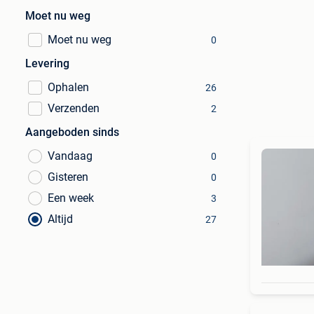
Moet nu weg
Moet nu weg
0
Levering
Ophalen
26
Verzenden
2
Aangeboden sinds
Vandaag
0
Gisteren
0
Een week
3
Altijd
27