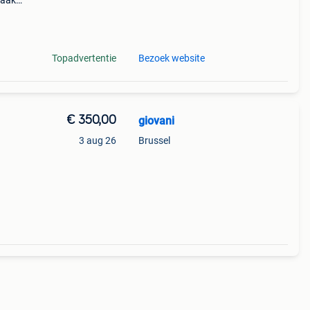
raak
e
jn o
Topadvertentie
Bezoek website
€ 350,00
giovani
3 aug 26
Brussel
it: