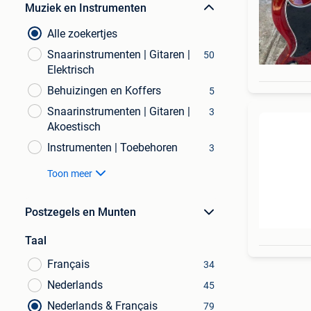
Muziek en Instrumenten
Alle zoekertjes
Snaarinstrumenten | Gitaren |
50
Elektrisch
Behuizingen en Koffers
5
Snaarinstrumenten | Gitaren |
3
Akoestisch
Instrumenten | Toebehoren
3
Toon meer
Postzegels en Munten
Taal
Français
34
Nederlands
45
Nederlands & Français
79