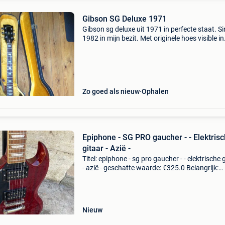
Gibson SG Deluxe 1971
Gibson sg deluxe uit 1971 in perfecte staat. S
1982 in mijn bezit. Met originele hoes visible in
namen.
Zo goed als nieuw
Ophalen
Epiphone - SG PRO gaucher - - Elektris
gitaar - Azië -
Titel: epiphone - sg pro gaucher - - elektrische 
- azië - geschatte waarde: €325.0 Belangrijk:
winnende biedingen zijn exclusief 9%
koperbescherming + €3 epiphone-gitaar voor
linkshan
Nieuw