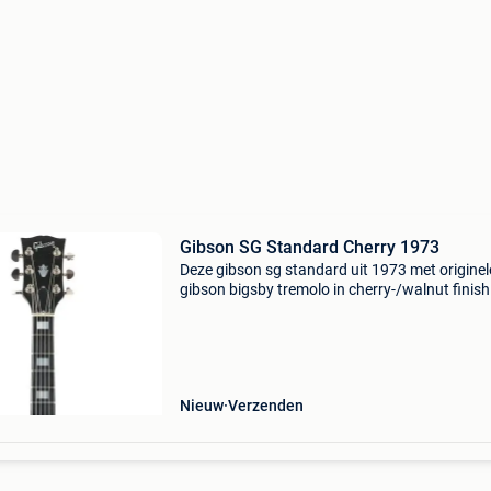
Gibson SG Standard Cherry 1973
Deze gibson sg standard uit 1973 met originel
gibson bigsby tremolo in cherry-/walnut finish 
een echte blikvanger. Met typische kenmerken 
de jaren 70, zoals een ebbenhouten toets en d
prachti
Nieuw
Verzenden