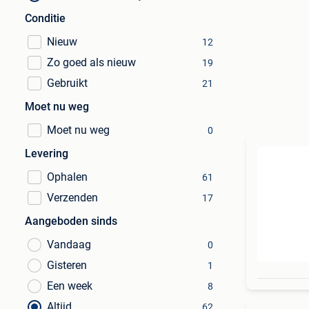
Conditie
Nieuw
12
Zo goed als nieuw
19
Gebruikt
21
Moet nu weg
Moet nu weg
0
Levering
Ophalen
61
Verzenden
17
Aangeboden sinds
Vandaag
0
Gisteren
1
Een week
8
Altijd
62