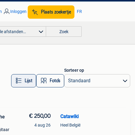
n
Inloggen
FR
Plaats zoekertje
lle afstanden…
Zoek
Sorteer op
Lijst
Foto’s
€ 250,00
Catawiki
che
4 aug 26
Heel België
gitaar