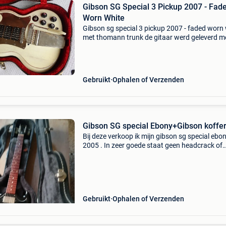
Gibson SG Special 3 Pickup 2007 - Fad
Worn White
Gibson sg special 3 pickup 2007 - faded worn
met thomann trunk de gitaar werd geleverd m
een tas. Er werd een vibrola geïnstalleerd en d
plaat werd vervangen door een metalen plaat.
Gebruikt
Ophalen of Verzenden
Gibson SG special Ebony+Gibson koffe
Bij deze verkoop ik mijn gibson sg special ebo
2005 . In zeer goede staat geen headcrack of
krakende potmeters enkel wat playwear maar 
abnormaal. Komt met originele gibson koffer 
straplocks.
Gebruikt
Ophalen of Verzenden