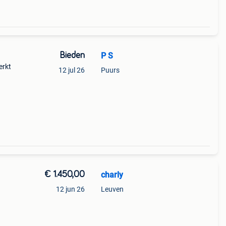
Bieden
P S
erkt
12 jul 26
Puurs
€ 1.450,00
charly
12 jun 26
Leuven
1