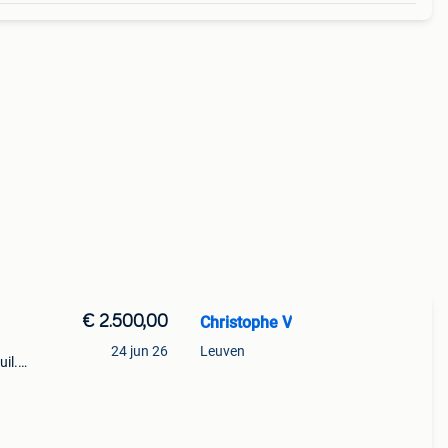
€ 2.500,00
Christophe V
24 jun 26
Leuven
uil.