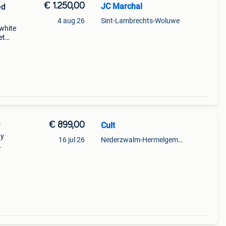
€ 1.250,00
JC Marchal
ed
4 aug 26
Sint-Lambrechts-Woluwe
 white
et
e
€ 899,00
Cult
r
ny
16 jul 26
Nederzwalm-Hermelgem + Deel Oudenaarde En Zingem
niks
en