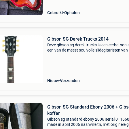
Gebruikt
Ophalen
Gibson SG Derek Trucks 2014
Deze gibson sg derek trucks is een eerbetoon
een van de meest soulvolle slidegitaristen van
tijd. Met zijn warme cherry red finish, klassieke
mahonie constructie en zorgvuldig afgestelde 
Nieuw
Verzenden
Gibson SG Standard Ebony 2006 + Gib
koffer
Gibson sg standard ebony 2006 serial 01166
made in april 2006 nashville tn, met originele 