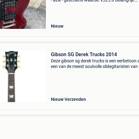
- azië - geschatte waarde: €325.0 Belangrijk:
winnende biedingen zijn exclusief 9%
koperbescherming + €3 epiphone-gitaar voor
linkshan
Nieuw
Gibson SG Derek Trucks 2014
Deze gibson sg derek trucks is een eerbetoon
een van de meest soulvolle slidegitaristen van
tijd. Met zijn warme cherry red finish, klassieke
mahonie constructie en zorgvuldig afgestelde 
Nieuw
Verzenden