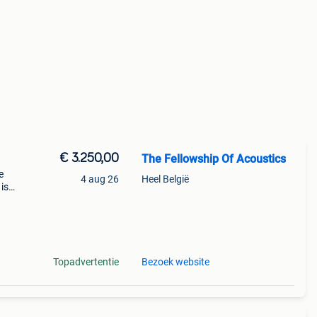
€ 3.250,00
The Fellowship Of Acoustics
e
4 aug 26
Heel België
is
uit
e
Topadvertentie
Bezoek website