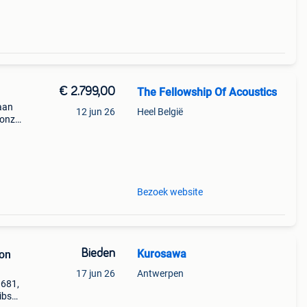
€ 2.799,00
The Fellowship Of Acoustics
 aan
12 jun 26
Heel België
 onze
pick
Bezoek website
Bieden
Kurosawa
son
17 jun 26
Antwerpen
0681,
gibson