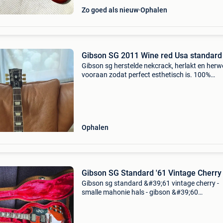
Zo goed als nieuw
Ophalen
Gibson SG 2011 Wine red Usa standard
Gibson sg herstelde nekcrack, herlakt en herw
vooraan zodat perfect esthetisch is. 100%
Functioneel en lage actie bieden.
Ophalen
Gibson SG Standard '61 Vintage Cherry
Gibson sg standard &#39;61 vintage cherry -
smalle mahonie hals - gibson &#39;60
burstbuckers - vintage deluxe tuners - de luxe
slagplaat - licht gewicht (3 kg) - bouwjaar 202
(volledig origi