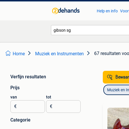
Help en info
Voor
67 resultaten
voo
Home
Muziek en Instrumenten
Verfijn resultaten
Bewaar
Prijs
Muziek en I
van
tot
€
€
Categorie