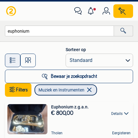
Muziek en Instrumenten
Sorteer op
Alle afstanden…
Bewaar je zoekopdracht
Filters
Muziek en Instrumenten
Euphonium z.g.a.n.
€ 800,00
Details
Tholen
Eergisteren