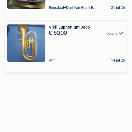
Roosdaal+Deel Van Gooik En Sint-Kwintens-Lennik
31 jul 26
Vieil Euphonium Deco
€ 50,00
Details
Ath
14 jul 26