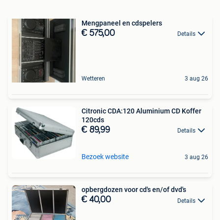
Mengpaneel en cdspelers
€ 575,00
Details
Wetteren
3 aug 26
Citronic CDA:120 Aluminium CD Koffer
120cds
€ 89,99
Details
Bezoek website
3 aug 26
opbergdozen voor cd's en/of dvd's
€ 40,00
Details