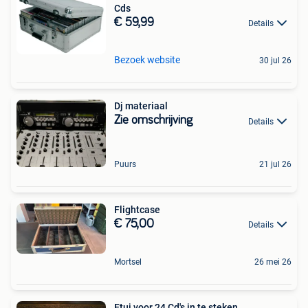
Cds
€ 59,99
Details
Bezoek website
30 jul 26
Dj materiaal
Zie omschrijving
Details
Puurs
21 jul 26
Flightcase
€ 75,00
Details
Mortsel
26 mei 26
Etui voor 24 Cd's in te steken .