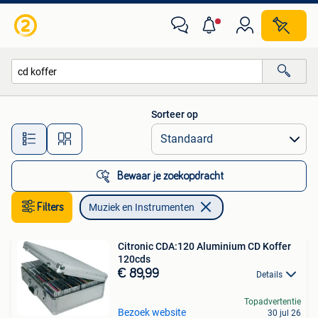
Muziek en Instrumenten
Sorteer op
Alle afstanden…
Bewaar je zoekopdracht
Filters
Muziek en Instrumenten
Citronic CDA:120 Aluminium CD Koffer
120cds
€ 89,99
Details
Topadvertentie
Bezoek website
30 jul 26