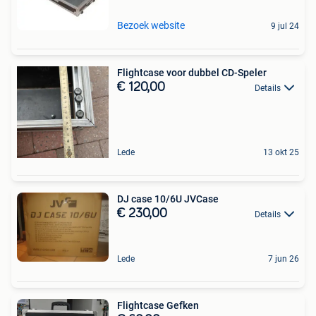
Bezoek website
9 jul 24
Flightcase voor dubbel CD-Speler
€ 120,00
Details
Lede
13 okt 25
DJ case 10/6U JVCase
€ 230,00
Details
Lede
7 jun 26
Flightcase Gefken