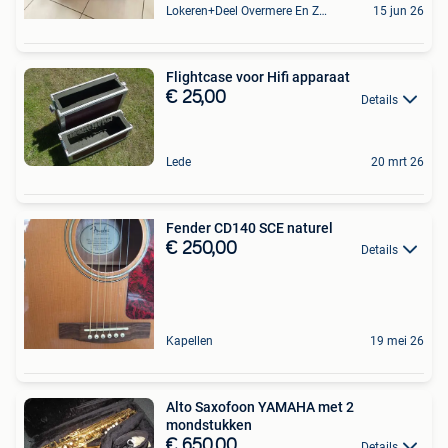
Lokeren+Deel Overmere En Zele
15 jun 26
Flightcase voor Hifi apparaat
€ 25,00
Details
Lede
20 mrt 26
Fender CD140 SCE naturel
€ 250,00
Details
Kapellen
19 mei 26
Alto Saxofoon YAMAHA met 2
mondstukken
€ 650,00
Details