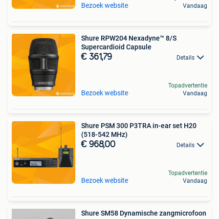
Bezoek website
Vandaag
Shure RPW204 Nexadyne™ 8/S
Supercardioid Capsule
€ 361,79
Details
Topadvertentie
Bezoek website
Vandaag
Shure PSM 300 P3TRA in-ear set H20
(518-542 MHz)
€ 968,00
Details
Topadvertentie
Bezoek website
Vandaag
Shure SM58 Dynamische zangmicrofoon