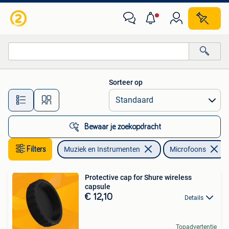
Microfoons
Sorteer op
Alle afstanden…
Bewaar je zoekopdracht
Filters
Muziek en Instrumenten
Microfoons
Protective cap for Shure wireless
capsule
€ 12,10
Details
Topadvertentie