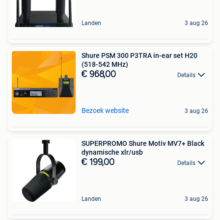
Landen
3 aug 26
Shure PSM 300 P3TRA in-ear set H20
(518-542 MHz)
€ 968,00
Details
Bezoek website
3 aug 26
SUPERPROMO Shure Motiv MV7+ Black
dynamische xlr/usb
€ 199,00
Details
Landen
3 aug 26