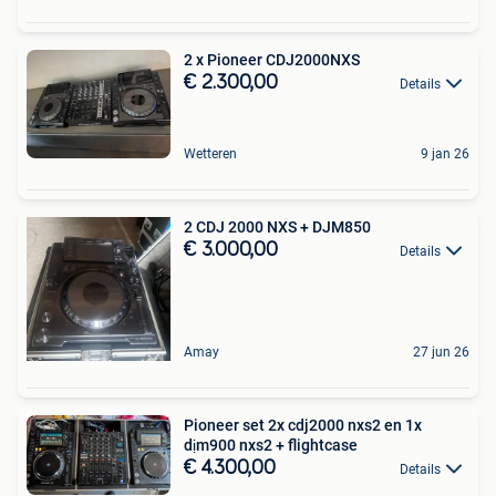
2 x Pioneer CDJ2000NXS
€ 2.300,00
Details
Wetteren
9 jan 26
2 CDJ 2000 NXS + DJM850
€ 3.000,00
Details
Amay
27 jun 26
Pioneer set 2x cdj2000 nxs2 en 1x
dịm900 nxs2 + flightcase
€ 4.300,00
Details