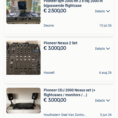
Pioneer djm 2000 en 2 x cdj 2000 in
bijpassende flightcase
€ 2.500,00
Details
Deurne
15 jul 26
Pioneer Nexus 2 Set
€ 3.000,00
Details
Hasselt
4 aug 26
Pioneer CDJ 2000 Nexus set (+
flightcases / monitors /...)
€ 3.000,00
Details
Houthalen+ Deel Van Zonhoven En Zolder
5 jun 26