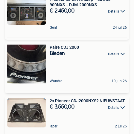
900NXS + DJM-2000NXS
€ 2.450,00
Details
Gent
24 jul 26
Paire CDJ 2000
Bieden
Details
Wandre
19 jun 26
2x Pioneer CDJ2000NXS2 NIEUWSTAAT
€ 3.550,00
Details
Ieper
12 jul 26