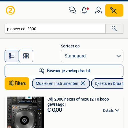
Dj-sets en Draaitafels
Sorteer op
Alle afstanden…
Bewaar je zoekopdracht
Filters
Muziek en Instrumenten
Dj-sets en Draaitaf
Cdj 2000 nexus of nexus2 Te koop
gevraagd!
€ 0,00
Details