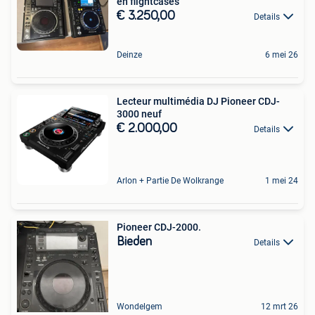
en flightcases
€ 3.250,00
Details
Deinze
6 mei 26
Lecteur multimédia DJ Pioneer CDJ-
3000 neuf
€ 2.000,00
Details
Arlon + Partie De Wolkrange
1 mei 24
Pioneer CDJ-2000.
Bieden
Details
Wondelgem
12 mrt 26