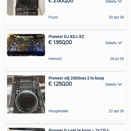
€ 2.600,00
Details
Puurs
30 apr 26
Pioneer DJ XDJ-XZ
€ 1.950,00
Details
Hamont
26 jul 26
Pioneer cdj 2000nxs 2 te koop
€ 1.250,00
Details
Hoogstraten
22 apr 26
Pioneer DJ-set te koop – 2x CDJ-