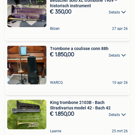
Beuscher Solo XL trombone 1909 –
historisch instrument
€ 350,00
Details
Bilzen
27 apr 26
Trombone a coulisse conn 88h
€ 1.850,00
Details
WARCQ
10 apr 26
King trombone 2103B - Bach
Stradivarius model 42 - Bach 42
€ 1.850,00
Details
Laarne
25 mrt 26