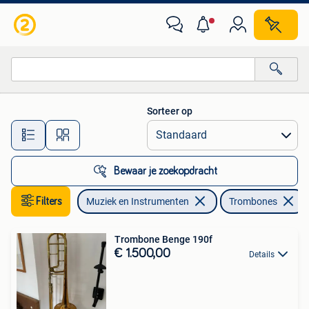
Blaasinstrumenten | Trombones
Sorteer op
Alle afstanden…
Bewaar je zoekopdracht
Filters
Muziek en Instrumenten
Trombones
Trombone Benge 190f
€ 1.500,00
Details