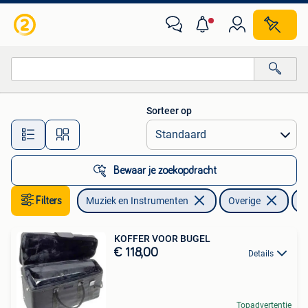
Blaasinstrumenten | Overige
Sorteer op
Alle afstanden…
Bewaar je zoekopdracht
Filters
Muziek en Instrumenten
Overige
K
KOFFER VOOR BUGEL
€ 118,00
Details
Topadvertentie