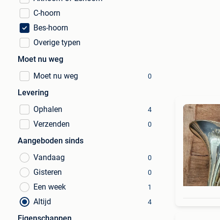
C-hoorn
Bes-hoorn
Overige typen
Moet nu weg
Moet nu weg
0
Levering
Ophalen
4
Verzenden
0
Aangeboden sinds
Vandaag
0
Gisteren
0
Een week
1
Altijd
4
Eigenschappen