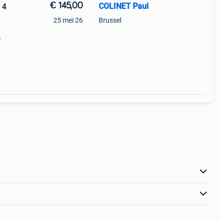
€ 145,00
COLINET Paul
 4
25 mei 26
Brussel
don