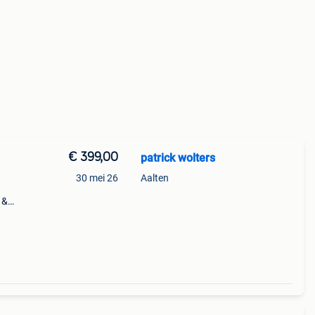
€ 399,00
patrick wolters
30 mei 26
Aalten
 &
n en