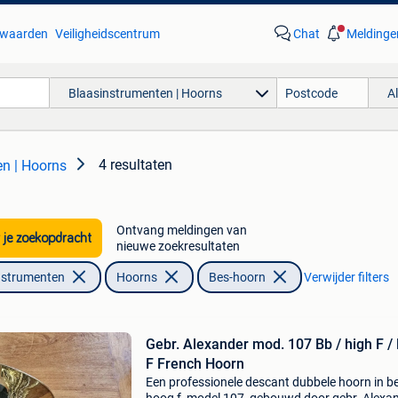
waarden
Veiligheidscentrum
Chat
Meldinge
Blaasinstrumenten | Hoorns
A
4 resultaten
n | Hoorns
Ontvang meldingen van
 je zoekopdracht
nieuwe zoekresultaten
nstrumenten
Hoorns
Bes-hoorn
Verwijder filters
Gebr. Alexander mod. 107 Bb / high F / low
F French Hoorn
Een professionele descant dubbele hoorn in be