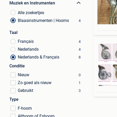
Muziek en Instrumenten
Alle zoekertjes
Blaasinstrumenten | Hoorns
4
Taal
Français
4
Nederlands
4
Nederlands & Français
8
Conditie
Nieuw
0
Zo goed als nieuw
1
Gebruikt
3
Type
F-hoorn
Althoorn of Eshoorn