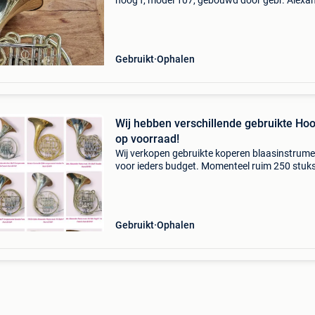
hoog f, model 107, gebouwd door gebr. Alexa
mainz. Dit instrument is voorzien van een op 
gemaakte f-verlenging met ventiel, door alexa
zel
Gebruikt
Ophalen
Wij hebben verschillende gebruikte Ho
op voorraad!
Wij verkopen gebruikte koperen blaasinstrum
voor ieders budget. Momenteel ruim 250 stuk
voorraad! We hebben momenteel verschillend
hoorns op voorraad. ( Op de foto&#39;s een d
van onz
Gebruikt
Ophalen