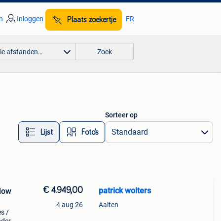
n
Inloggen
FR
Plaats zoekertje
lle afstanden…
Zoek
Sorteer op
Lijst
Foto’s
€ 4.949,00
patrick wolters
4 aug 26
Aalten
s /