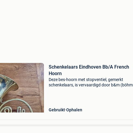
Schenkelaars Eindhoven Bb/A French
Hoorn
Deze bes-hoorn met stopventiel, gemerkt
schenkelaars, is vervaardigd door b&m (böhm
meinl), te herkennen aan de stevige, robuuste
ventielen. Het instrument is volledig nagekeke
in goede
Gebruikt
Ophalen