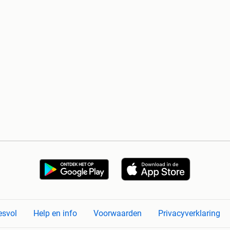
esvol
Help en info
Voorwaarden
Privacyverklaring