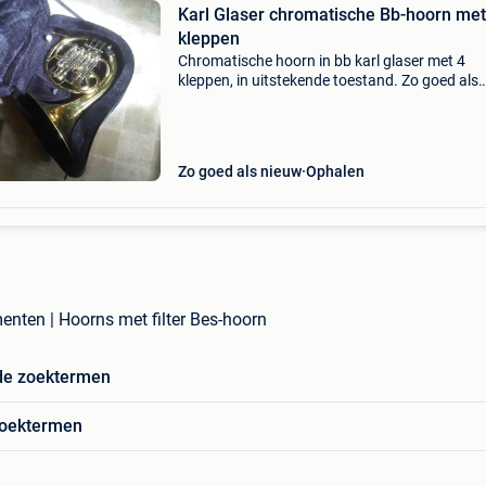
Karl Glaser chromatische Bb-hoorn met
kleppen
Chromatische hoorn in bb karl glaser met 4
kleppen, in uitstekende toestand. Zo goed als
nieuw, met koffer, en voorzien van een lederen
handvat. Mondstuk: denis wick 3 paxman lon
eventuele optie vo
Zo goed als nieuw
Ophalen
enten | Hoorns met filter Bes-hoorn
de zoektermen
zoektermen