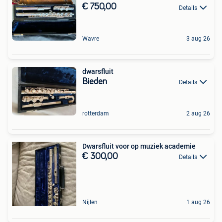
€ 750,00
Details
Wavre
3 aug 26
dwarsfluit
Bieden
Details
rotterdam
2 aug 26
Dwarsfluit voor op muziek academie
€ 300,00
Details
Nijlen
1 aug 26