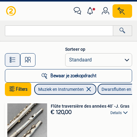
Blaasinstrumenten | Dwarsfluiten en Piccolo's
Sorteer op
Alle afstanden…
Bewaar je zoekopdracht
Filters
Muziek en Instrumenten
Dwarsfluiten en Pic
Flûte traversière des années 40’ -J. Gras
€ 120,00
Details