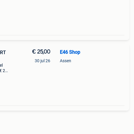
€ 25,00
E46 Shop
0RT
30 jul 26
Assen
el
€ 25
op
 meer