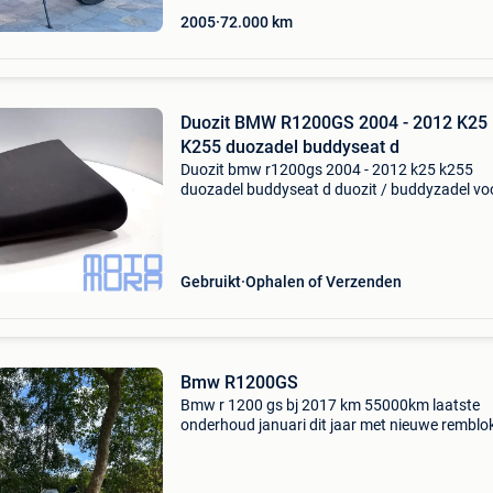
2005
72.000
km
Duozit BMW R1200GS 2004 - 2012 K25
K255 duozadel buddyseat d
Duozit bmw r1200gs 2004 - 2012 k25 k255
duozadel buddyseat d duozit / buddyzadel vo
bmw r1200gs k25 bouwjaar 2004 - 2012. Bm
artikelnummer: 52537667726. Origineel onder
en eenvoudig te monte
Gebruikt
Ophalen of Verzenden
Bmw R1200GS
Bmw r 1200 gs bj 2017 km 55000km laatste
onderhoud januari dit jaar met nieuwe remblo
en banden. Optie, alarm, handvat verwarming
Extra -garmin zumo xt -extra touring windsch
extra verlaagd z