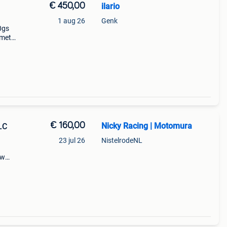
€ 450,00
ilario
1 aug 26
Genk
0gs
 met
ns
€ 160,00
Nicky Racing | Motomura
LC
23 jul 26
NistelrodeNL
mw
deel