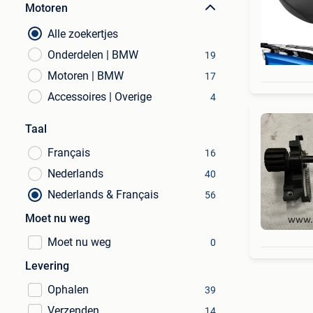
Motoren
Alle zoekertjes
Onderdelen | BMW
19
Motoren | BMW
17
Accessoires | Overige
4
Taal
Français
16
Nederlands
40
Nederlands & Français
56
Moet nu weg
Moet nu weg
0
Levering
Ophalen
39
Verzenden
14