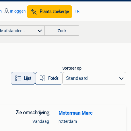
n
Inloggen
FR
Plaats zoekertje
lle afstanden…
Zoek
Sorteer op
Lijst
Foto’s
Zie omschrijving
Motorman Marc
n
Vandaag
rotterdam