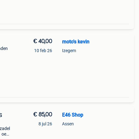
€ 40,00
moto's kevin
nden
10 feb 26
Izegem
€ 85,00
E46 Shop
S
8 jul 26
Assen
zadel
 oe