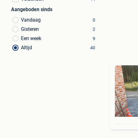
Aangeboden sinds
Vandaag
0
Gisteren
2
Een week
9
Altijd
40