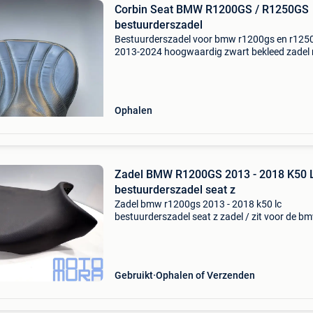
Corbin Seat BMW R1200GS / R1250GS
bestuurderszadel
Bestuurderszadel voor bmw r1200gs en r125
2013-2024 hoogwaardig zwart bekleed zadel
kenmerkende corbin-vorm en sierstiksels.
Ontworpen voor meer zitcomfort, vooral tijde
langere ritten. Nieuw
Ophalen
Zadel BMW R1200GS 2013 - 2018 K50 
bestuurderszadel seat z
Zadel bmw r1200gs 2013 - 2018 k50 lc
bestuurderszadel seat z zadel / zit voor de b
r1200gs (lc) k50 bouwjaar 2013 - 2018. Bmw
artikelnummer: 52538532736. Origineel onder
en eenvoudig te monteren
Gebruikt
Ophalen of Verzenden