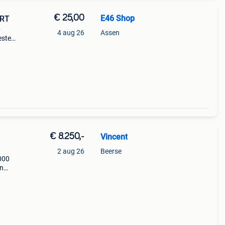
€ 25,00
E46 Shop
0RT
p
4 aug 26
Assen
stel
:&e
€ 8.250,-
Vincent
2 aug 26
Beerse
000
on