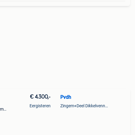
€ 4.300,-
Pvdh
Eergisteren
Zingem+Deel Dikkelvenne En Nederzwalm-Hermelgem
om
ich
aan