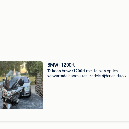
BMW r1200rt
Te kooo bmw r1200rt met tal van opties
verwarmde handvaten, zadels rijder en duo zit
nieuwe banden en remmen enz km 96000