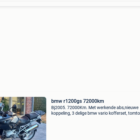
bmw r1200gs 72000km
Bj2005. 72000Km. Met werkende abs,nieuwe
koppeling, 3 delige bmw vario kofferset, tomt
gps, bmw tanktas ( niet op de foto)en wunderl
zadels. Heel mooie staat. De banden zijn wel 
vervanging to