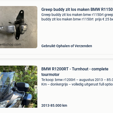
Greep buddy zit los maken BMW R115
Greep buddy zit los maken bmw r1150rt gree
buddy zit los maken bmw r1150rt prijs € 25 be
op de link product informatie: prijs : € 25,00
levering: ophalen of verzenden verzendkosten
Gebruikt
Ophalen of Verzenden
BMW R1200RT - Turnhout - complete
tourmotor
Te koop: bmw r1200rt – augustus 2013 – 85.
Km – donkergrijs – volledig uitgerust full opti
toermotor in verzorgde staat, te koop wegens
stopzetten hobby de motor: bmw r1200rt,
bouwjaar augustus 2
2013
85.000
km