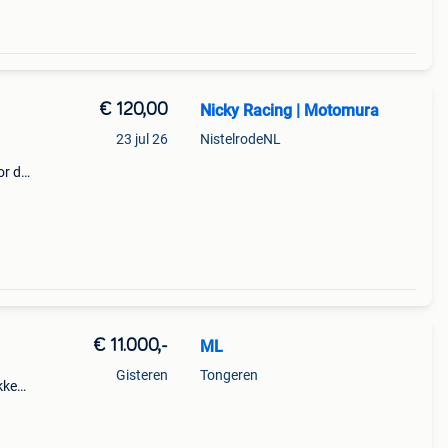
€ 120,00
Nicky Racing | Motomura
23 jul 26
NistelrodeNL
or de
w
deel
€ 11.000,-
ML
Gisteren
Tongeren
kken
.
erm -