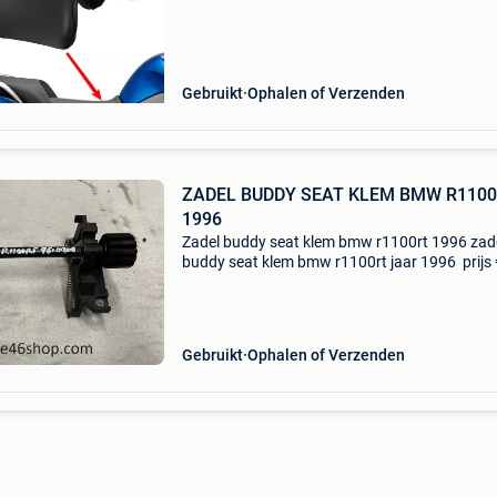
probleem zadel nummer 52 53 8 544 784
Gebruikt
Ophalen of Verzenden
ZADEL BUDDY SEAT KLEM BMW R110
1996
Zadel buddy seat klem bmw r1100rt 1996 zad
buddy seat klem bmw r1100rt jaar 1996 prijs 
bestel snel op de link op deze pagina afhalen 
afspraak kijk ook op onze webshop voor veel
Gebruikt
Ophalen of Verzenden