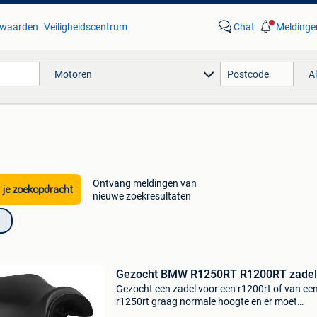
waarden
Veiligheidscentrum
Chat
Meldinge
Motoren
A
Ontvang meldingen van
 je zoekopdracht
nieuwe zoekresultaten
Gezocht BMW R1250RT R1200RT zadel
Gezocht een zadel voor een r1200rt of van ee
r1250rt graag normale hoogte en er moet
verwarming in zitten schade aan dekje geen